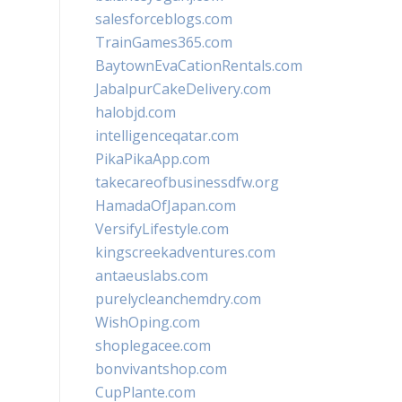
salesforceblogs.com
TrainGames365.com
BaytownEvaCationRentals.com
JabalpurCakeDelivery.com
halobjd.com
intelligenceqatar.com
PikaPikaApp.com
takecareofbusinessdfw.org
HamadaOfJapan.com
VersifyLifestyle.com
kingscreekadventures.com
antaeuslabs.com
purelycleanchemdry.com
WishOping.com
shoplegacee.com
bonvivantshop.com
CupPlante.com