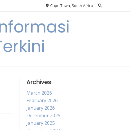
Cape Town, South Africa
nformasi
erkini
Archives
March 2026
February 2026
January 2026
December 2025
January 2025