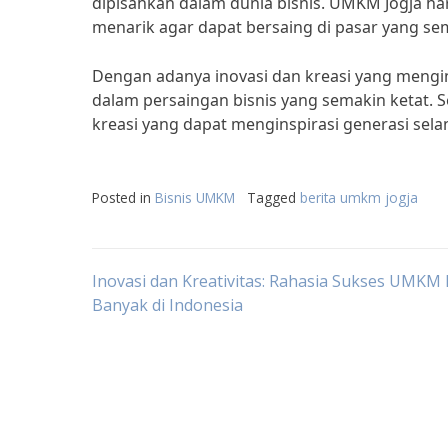
dipisahkan dalam dunia bisnis. UMKM Jogja h
menarik agar dapat bersaing di pasar yang sem
Dengan adanya inovasi dan kreasi yang mengi
dalam persaingan bisnis yang semakin ketat.
kreasi yang dapat menginspirasi generasi sela
Posted in
Bisnis UMKM
Tagged
berita umkm jogja
Post
Inovasi dan Kreativitas: Rahasia Sukses UMKM 
Banyak di Indonesia
navigation