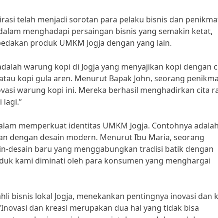
rasi telah menjadi sorotan para pelaku bisnis dan penikma
 dalam menghadapi persaingan bisnis yang semakin ketat,
bedakan produk UMKM Jogja dengan yang lain.
adalah warung kopi di Jogja yang menyajikan kopi dengan c
 atau kopi gula aren. Menurut Bapak John, seorang penikm
ovasi warung kopi ini. Mereka berhasil menghadirkan cita r
lagi.”
g dalam memperkuat identitas UMKM Jogja. Contohnya adala
ukan dengan desain modern. Menurut Ibu Maria, seorang
ain-desain baru yang menggabungkan tradisi batik dengan
oduk kami diminati oleh para konsumen yang menghargai
i bisnis lokal Jogja, menekankan pentingnya inovasi dan k
vasi dan kreasi merupakan dua hal yang tidak bisa