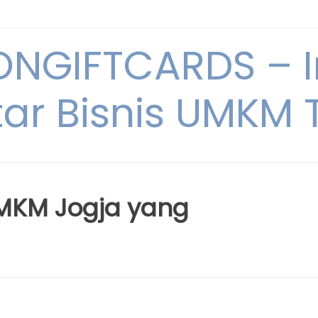
NGIFTCARDS – I
ar Bisnis UMKM T
UMKM Jogja yang