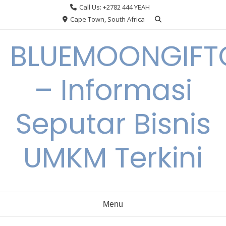
Skip
Call Us: +2782 444 YEAH
to
Cape Town, South Africa
content
BLUEMOONGIFT
– Informasi
Seputar Bisnis
UMKM Terkini
Menu