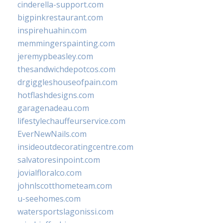
cinderella-support.com
bigpinkrestaurant.com
inspirehuahin.com
memmingerspainting.com
jeremypbeasley.com
thesandwichdepotcos.com
drgiggleshouseofpain.com
hotflashdesigns.com
garagenadeau.com
lifestylechauffeurservice.com
EverNewNails.com
insideoutdecoratingcentre.com
salvatoresinpoint.com
jovialfloralco.com
johnlscotthometeam.com
u-seehomes.com
watersportslagonissi.com