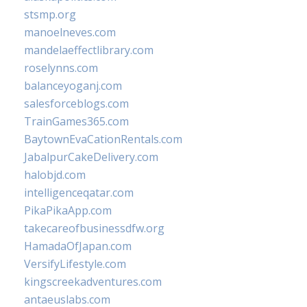
stsmp.org
manoelneves.com
mandelaeffectlibrary.com
roselynns.com
balanceyoganj.com
salesforceblogs.com
TrainGames365.com
BaytownEvaCationRentals.com
JabalpurCakeDelivery.com
halobjd.com
intelligenceqatar.com
PikaPikaApp.com
takecareofbusinessdfw.org
HamadaOfJapan.com
VersifyLifestyle.com
kingscreekadventures.com
antaeuslabs.com