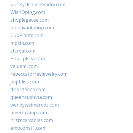
purelycleanchemdry.com
WishOping.com
shoplegacee.com
bonvivantshop.com
CupPlante.com
mpzin.com
stcreal.com
PopUpFlea.com
valueml.com
rebeccatorresjewelry.com
jmpbliss.com
drjorgerico.com
queensushipa.com
wendyweimerdds.com
ameri-camp.com
hrsreceivables.com
empconst1.com