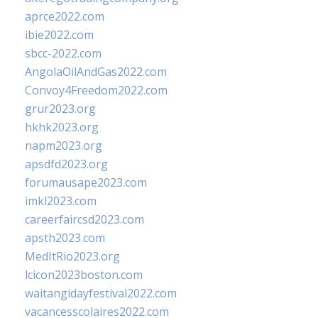
aprce2022.com
ibie2022.com
sbcc-2022.com
AngolaOilAndGas2022.com
Convoy4Freedom2022.com
grur2023.org
hkhk2023.org
napm2023.org
apsdfd2023.org
forumausape2023.com
imkl2023.com
careerfaircsd2023.com
apsth2023.com
MedItRio2023.org
lcicon2023boston.com
waitangidayfestival2022.com
vacancesscolaires2022.com