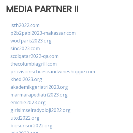
MEDIA PARTNER II
isth2022.com
p2b2pabi2023-makassar.com
wocfparis2023.org
sinc2023.com
scdlqatar2022-qa.com
thecolumbiagrill.com
provisionscheeseandwineshoppe.com
khedi2023.org
akademikgeriatri2023.org
marmarapediatri2023.org
emchie2023.org
girisimselradyoloji2022.org
utcd2022.org
biosensor2022.org