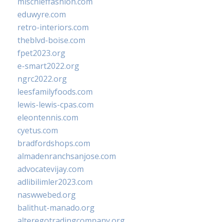
mischieffashion.com
eduwyre.com
retro-interiors.com
theblvd-boise.com
fpet2023.org
e-smart2022.org
ngrc2022.org
leesfamilyfoods.com
lewis-lewis-cpas.com
eleontennis.com
cyetus.com
bradfordshops.com
almadenranchsanjose.com
advocatevijay.com
adlibilimler2023.com
naswwebed.org
balithut-manado.org
alteregotradingcompany.org