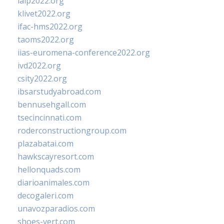
ialp2022.org
klivet2022.org
ifac-hms2022.org
taoms2022.org
iias-euromena-conference2022.org
ivd2022.org
csity2022.org
ibsarstudyabroad.com
bennusehgall.com
tsecincinnati.com
roderconstructiongroup.com
plazabatai.com
hawkscayresort.com
hellonquads.com
diarioanimales.com
decogaleri.com
unavozparadios.com
shoes-vert.com