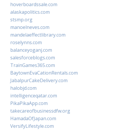
hoverboardssale.com
alaskapolitics.com
stsmp.org
manoelneves.com
mandelaeffectlibrary.com
roselynns.com
balanceyoganj.com
salesforceblogs.com
TrainGames365.com
BaytownEvaCationRentals.com
JabalpurCakeDelivery.com
halobjd.com
intelligenceqatar.com
PikaPikaApp.com
takecareofbusinessdfw.org
HamadaOfJapan.com
VersifyLifestyle.com