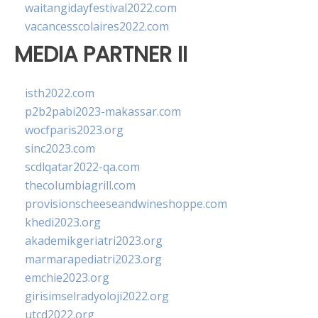
waitangidayfestival2022.com
vacancesscolaires2022.com
MEDIA PARTNER II
isth2022.com
p2b2pabi2023-makassar.com
wocfparis2023.org
sinc2023.com
scdlqatar2022-qa.com
thecolumbiagrill.com
provisionscheeseandwineshoppe.com
khedi2023.org
akademikgeriatri2023.org
marmarapediatri2023.org
emchie2023.org
girisimselradyoloji2022.org
utcd2022.org