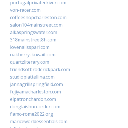
portugalprivatedriver.com
von-racer.com
coffeeshopcharleston.com
salon104mainstreet.com
alkaspringswater.com
318mainstreet8h.com
lovenailsspari.com
oakberry-kuwait.com
quartzliterary.com
friendsofbroderickpark.com
studiopiattellina.com
jannagrillspringfield.com
fujiyamacharleston.com
elpatronchardon.com
donglaishun-order.com
fiamc-rome2022.org
mariceworldessentials.com