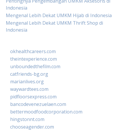
Pentingnya Pengembangan UMKM Aksesoris di
Indonesia
Mengenal Lebih Dekat UMKM Hijab di Indonesia
Mengenal Lebih Dekat UMKM Thrift Shop di
Indonesia
okhealthcareers.com
theintexperience.com
unboundedthefilm.com
catfriends-bg.org
marianlives.org
waywardtees.com
pidfloorsexpress.com
bancodevenezuelaen.com
bettermoodfoodcorporation.com
hingstonnt.com
chooseagender.com