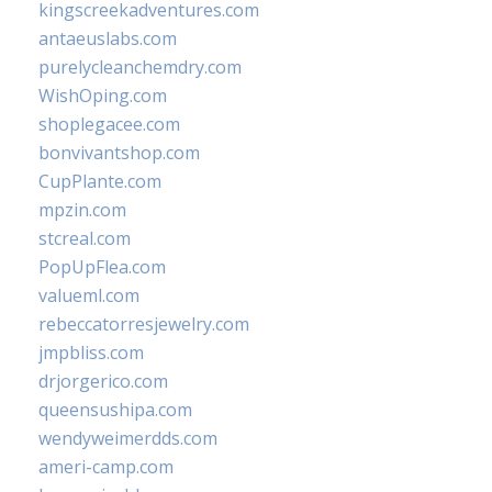
kingscreekadventures.com
antaeuslabs.com
purelycleanchemdry.com
WishOping.com
shoplegacee.com
bonvivantshop.com
CupPlante.com
mpzin.com
stcreal.com
PopUpFlea.com
valueml.com
rebeccatorresjewelry.com
jmpbliss.com
drjorgerico.com
queensushipa.com
wendyweimerdds.com
ameri-camp.com