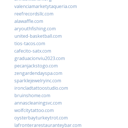
valenciamarketytaqueria.com
reefrecordsllc.com
alawaffle.com
aryouthfishing.com
united-basketball.com
tios-tacos.com
cafecito-satx.com
graduacionviu2023.com
pecanjackstogo.com
zengardendayspa.com
sparklejewelryinc.com
ironcladtattoostudio.com
bruinshome.com
annascleaningsvc.com
wolfcitytattoo.com
oysterbayturkeytrot.com
lafronterarestauranteybar.com