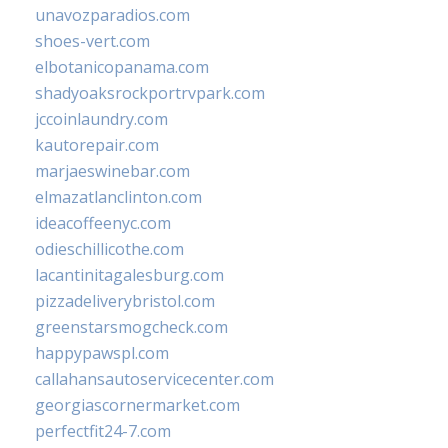
unavozparadios.com
shoes-vert.com
elbotanicopanama.com
shadyoaksrockportrvpark.com
jccoinlaundry.com
kautorepair.com
marjaeswinebar.com
elmazatlanclinton.com
ideacoffeenyc.com
odieschillicothe.com
lacantinitagalesburg.com
pizzadeliverybristol.com
greenstarsmogcheck.com
happypawspl.com
callahansautoservicecenter.com
georgiascornermarket.com
perfectfit24-7.com