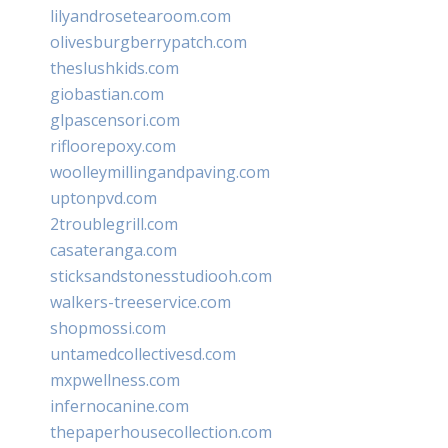
lilyandrosetearoom.com
olivesburgberrypatch.com
theslushkids.com
giobastian.com
glpascensori.com
rifloorepoxy.com
woolleymillingandpaving.com
uptonpvd.com
2troublegrill.com
casateranga.com
sticksandstonesstudiooh.com
walkers-treeservice.com
shopmossi.com
untamedcollectivesd.com
mxpwellness.com
infernocanine.com
thepaperhousecollection.com