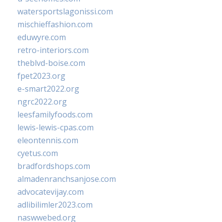
watersportslagonissi.com
mischieffashion.com
eduwyre.com
retro-interiors.com
theblvd-boise.com
fpet2023.org
e-smart2022.org
ngrc2022.org
leesfamilyfoods.com
lewis-lewis-cpas.com
eleontennis.com
cyetus.com
bradfordshops.com
almadenranchsanjose.com
advocatevijay.com
adlibilimler2023.com
naswwebed.org