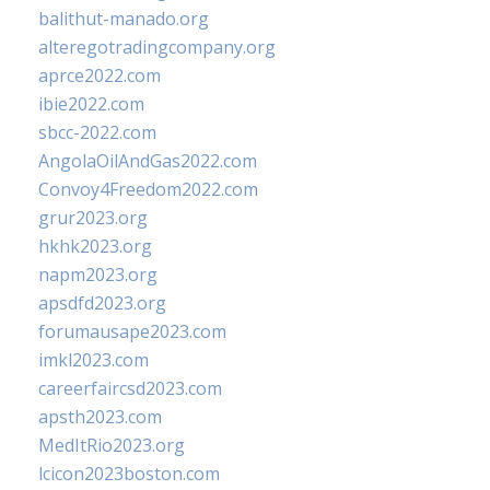
balithut-manado.org
alteregotradingcompany.org
aprce2022.com
ibie2022.com
sbcc-2022.com
AngolaOilAndGas2022.com
Convoy4Freedom2022.com
grur2023.org
hkhk2023.org
napm2023.org
apsdfd2023.org
forumausape2023.com
imkl2023.com
careerfaircsd2023.com
apsth2023.com
MedItRio2023.org
lcicon2023boston.com