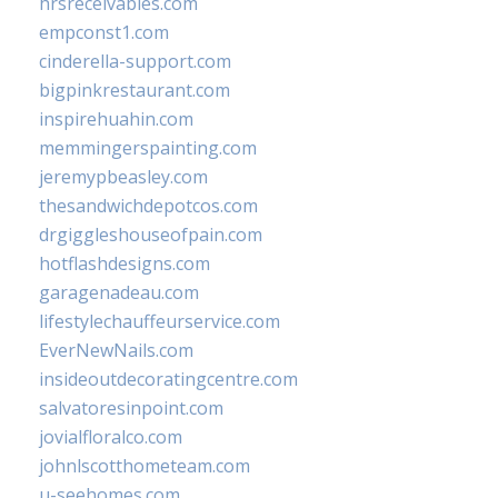
hrsreceivables.com
empconst1.com
cinderella-support.com
bigpinkrestaurant.com
inspirehuahin.com
memmingerspainting.com
jeremypbeasley.com
thesandwichdepotcos.com
drgiggleshouseofpain.com
hotflashdesigns.com
garagenadeau.com
lifestylechauffeurservice.com
EverNewNails.com
insideoutdecoratingcentre.com
salvatoresinpoint.com
jovialfloralco.com
johnlscotthometeam.com
u-seehomes.com