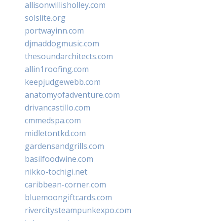
allisonwillisholley.com
solslite.org
portwayinn.com
djmaddogmusic.com
thesoundarchitects.com
allin1roofing.com
keepjudgewebb.com
anatomyofadventure.com
drivancastillo.com
cmmedspa.com
midletontkd.com
gardensandgrills.com
basilfoodwine.com
nikko-tochigi.net
caribbean-corner.com
bluemoongiftcards.com
rivercitysteampunkexpo.com