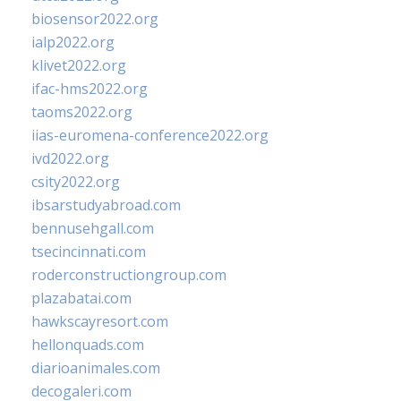
biosensor2022.org
ialp2022.org
klivet2022.org
ifac-hms2022.org
taoms2022.org
iias-euromena-conference2022.org
ivd2022.org
csity2022.org
ibsarstudyabroad.com
bennusehgall.com
tsecincinnati.com
roderconstructiongroup.com
plazabatai.com
hawkscayresort.com
hellonquads.com
diarioanimales.com
decogaleri.com