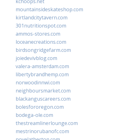
kchoops.net
mountainsideskateshop.com
kirtlandcitytavern.com
301nutritionspot.com
ammos-stores.com
loceanecreations.com
birdsongridgefarm.com
joiedevivblog.com
valera-amsterdam.com
libertybrandhemp.com
norwoodinnwi.com
neighboursmarket.com
blackanguscareers.com
bolesfororegon.com
bodega-ole.com
thestreamlinerlounge.com
mestrinorubanofc.com
novelatherton.com