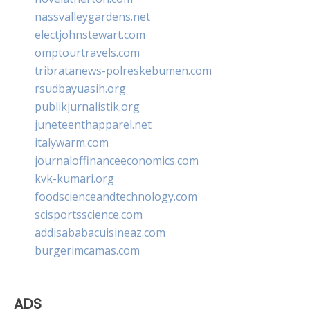
nassvalleygardens.net
electjohnstewart.com
omptourtravels.com
tribratanews-polreskebumen.com
rsudbayuasih.org
publikjurnalistik.org
juneteenthapparel.net
italywarm.com
journaloffinanceeconomics.com
kvk-kumari.org
foodscienceandtechnology.com
scisportsscience.com
addisababacuisineaz.com
burgerimcamas.com
ADS