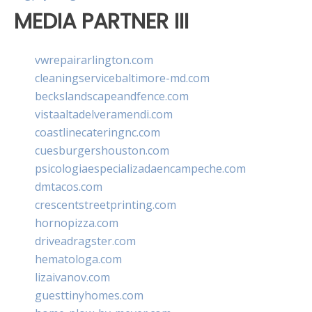
MEDIA PARTNER III
vwrepairarlington.com
cleaningservicebaltimore-md.com
beckslandscapeandfence.com
vistaaltadelveramendi.com
coastlinecateringnc.com
cuesburgershouston.com
psicologiaespecializadaencampeche.com
dmtacos.com
crescentstreetprinting.com
hornopizza.com
driveadragster.com
hematologa.com
lizaivanov.com
guesttinyhomes.com