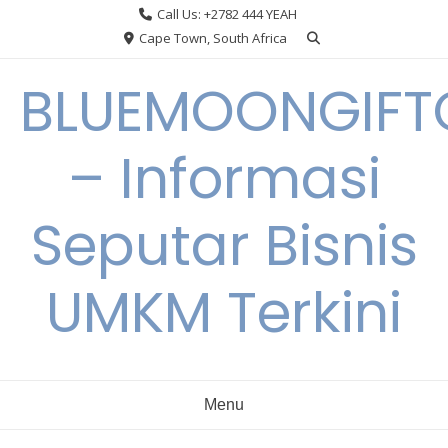
Skip
Call Us: +2782 444 YEAH
to
Cape Town, South Africa
content
BLUEMOONGIFT
– Informasi
Seputar Bisnis
UMKM Terkini
Menu