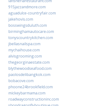
lafisheriarestaurant.com
915jazzandmore.com
aguadulce-countryfair.com
jakehovis.com
bosswingsduluth.com
birminghamautocare.com
tonyscountrykitchen.com
jbellasnailspa.com
mychaihouse.com
alvisgrooming.com
thegeorginaestate.com
blythewoodseafood.com
paolosdelibangkok.com
bobacove.com
phoone24brookfield.com
mickeybarmama.com
roadwayconstructioninc.com
shopdragonflyboutique.com