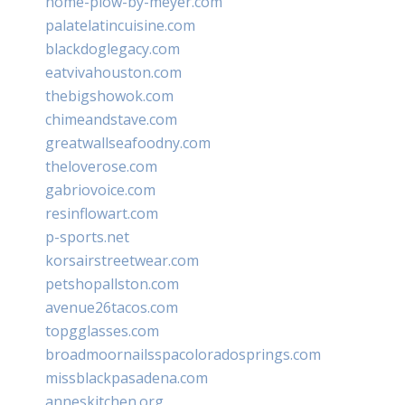
home-plow-by-meyer.com
palatelatincuisine.com
blackdoglegacy.com
eatvivahouston.com
thebigshowok.com
chimeandstave.com
greatwallseafoodny.com
theloverose.com
gabriovoice.com
resinflowart.com
p-sports.net
korsairstreetwear.com
petshopallston.com
avenue26tacos.com
topgglasses.com
broadmoornailsspacoloradosprings.com
missblackpasadena.com
anneskitchen.org