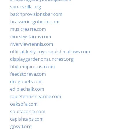
sportszilla.org
batchprovisionsbar.com
brasserie-gobette.com
musicrearte.com
morseysfarms.com
riverviewtennis.com
official-kelly-toys-squishmallows.com
displaygardenonsuncrest.org
bbq-empire-usa.com
feedstoreva.com
drogopets.com
ediblechalk.com
tabletennisnearme.com
oaksofa.com
soultacohtx.com
capishcaps.com
gpsyfl.org