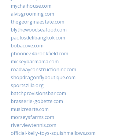
mychaihouse.com
alvisgrooming.com
thegeorginaestate.com
blythewoodseafood.com
paolosdelibangkok.com
bobacove.com
phoone24brookfield.com
mickeybarmama.com
roadwayconstructioninc.com
shopdragonflyboutique.com
sportszilla.org
batchprovisionsbar.com
brasserie-gobette.com
musicrearte.com
morseysfarms.com
riverviewtennis.com
official-kelly-toys-squishmallows.com