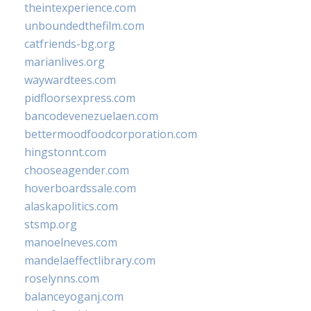
theintexperience.com
unboundedthefilm.com
catfriends-bg.org
marianlives.org
waywardtees.com
pidfloorsexpress.com
bancodevenezuelaen.com
bettermoodfoodcorporation.com
hingstonnt.com
chooseagender.com
hoverboardssale.com
alaskapolitics.com
stsmp.org
manoelneves.com
mandelaeffectlibrary.com
roselynns.com
balanceyoganj.com