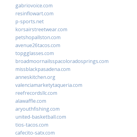
gabriovoice.com
resinflowart.com
p-sports.net
korsairstreetwear.com
petshopallston.com
avenue26tacos.com
topgglasses.com
broadmoornailsspacoloradosprings.com
missblackpasadena.com
anneskitchen.org
valenciamarketytaqueria.com
reefrecordsllc.com
alawaffle.com
aryouthfishing.com
united-basketball.com
tios-tacos.com
cafecito-satx.com