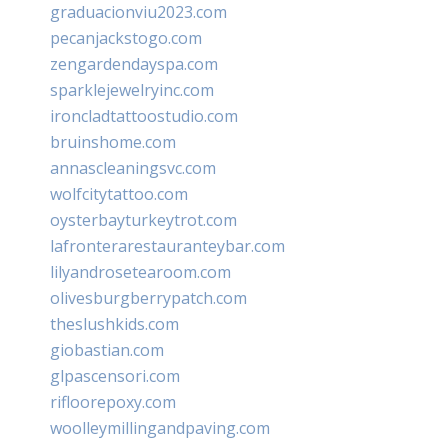
graduacionviu2023.com
pecanjackstogo.com
zengardendayspa.com
sparklejewelryinc.com
ironcladtattoostudio.com
bruinshome.com
annascleaningsvc.com
wolfcitytattoo.com
oysterbayturkeytrot.com
lafronterarestauranteybar.com
lilyandrosetearoom.com
olivesburgberrypatch.com
theslushkids.com
giobastian.com
glpascensori.com
rifloorepoxy.com
woolleymillingandpaving.com