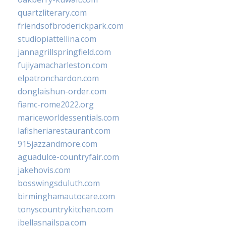
quartzliterary.com
friendsofbroderickpark.com
studiopiattellina.com
jannagrillspringfield.com
fujiyamacharleston.com
elpatronchardon.com
donglaishun-order.com
fiamc-rome2022.org
mariceworldessentials.com
lafisheriarestaurant.com
915jazzandmore.com
aguadulce-countryfair.com
jakehovis.com
bosswingsduluth.com
birminghamautocare.com
tonyscountrykitchen.com
jbellasnailspa.com