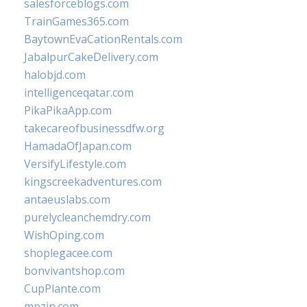
salesforceblogs.com
TrainGames365.com
BaytownEvaCationRentals.com
JabalpurCakeDelivery.com
halobjd.com
intelligenceqatar.com
PikaPikaApp.com
takecareofbusinessdfw.org
HamadaOfJapan.com
VersifyLifestyle.com
kingscreekadventures.com
antaeuslabs.com
purelycleanchemdry.com
WishOping.com
shoplegacee.com
bonvivantshop.com
CupPlante.com
mpzin.com