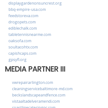
displaygardenonsuncrest.org
bbq-empire-usa.com
feedstoreva.com
drogopets.com
ediblechalk.com
tabletennisnearme.com
oaksofa.com
soultacohtx.com
capishcaps.com
gpsyfl.org
MEDIA PARTNER III
vwrepairarlington.com
cleaningservicebaltimore-md.com
beckslandscapeandfence.com
vistaaltadelveramendi.com
coastlinecateringnc.com