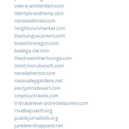
valera-amsterdam.com
libertybrandhemp.com
norwoodinnwi.com
neighboursmarket.com
blackanguscareers.com
bolesfororegon.com
bodega-ole.com
thestreamlinerlounge.com
mestrinorubanofc.com
novelatherton.com
nassvalleygardens.net
electjohnstewart.com
omptourtravels.com
tribratanews-polreskebumen.com
rsudbayuasih.org
publikjurnalistik.org
juneteenthapparel.net