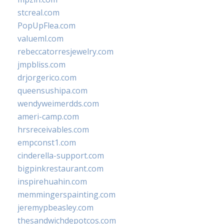
stcreal.com
PopUpFlea.com
valueml.com
rebeccatorresjewelry.com
jmpbliss.com
drjorgerico.com
queensushipa.com
wendyweimerdds.com
ameri-camp.com
hrsreceivables.com
empconst1.com
cinderella-support.com
bigpinkrestaurant.com
inspirehuahin.com
memmingerspainting.com
jeremypbeasley.com
thesandwichdepotcos.com