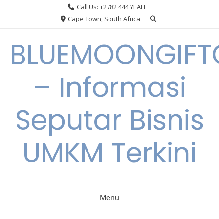
Skip
Call Us: +2782 444 YEAH
to
Cape Town, South Africa
content
BLUEMOONGIFT
– Informasi
Seputar Bisnis
UMKM Terkini
Menu