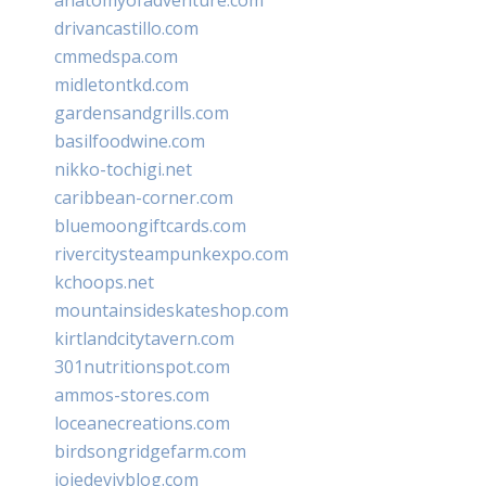
drivancastillo.com
cmmedspa.com
midletontkd.com
gardensandgrills.com
basilfoodwine.com
nikko-tochigi.net
caribbean-corner.com
bluemoongiftcards.com
rivercitysteampunkexpo.com
kchoops.net
mountainsideskateshop.com
kirtlandcitytavern.com
301nutritionspot.com
ammos-stores.com
loceanecreations.com
birdsongridgefarm.com
joiedevivblog.com