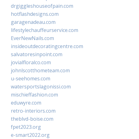
drgiggleshouseofpain.com
hotflashdesigns.com
garagenadeau.com
lifestylechauffeurservice.com
EverNewNails.com
insideoutdecoratingcentre.com
salvatoresinpoint.com
jovialfloralco.com
johnlscotthometeam.com
u-seehomes.com
watersportslagonissi.com
mischieffashion.com
eduwyre.com
retro-interiors.com
theblvd-boise.com
fpet2023.org
e-smart2022.org