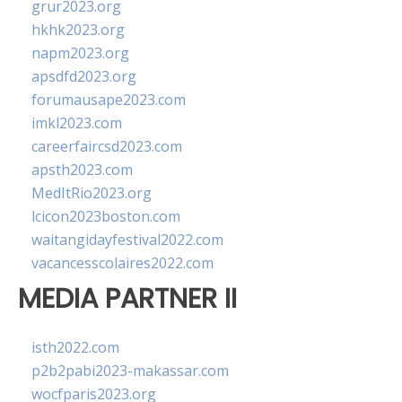
grur2023.org
hkhk2023.org
napm2023.org
apsdfd2023.org
forumausape2023.com
imkl2023.com
careerfaircsd2023.com
apsth2023.com
MedItRio2023.org
lcicon2023boston.com
waitangidayfestival2022.com
vacancesscolaires2022.com
MEDIA PARTNER II
isth2022.com
p2b2pabi2023-makassar.com
wocfparis2023.org