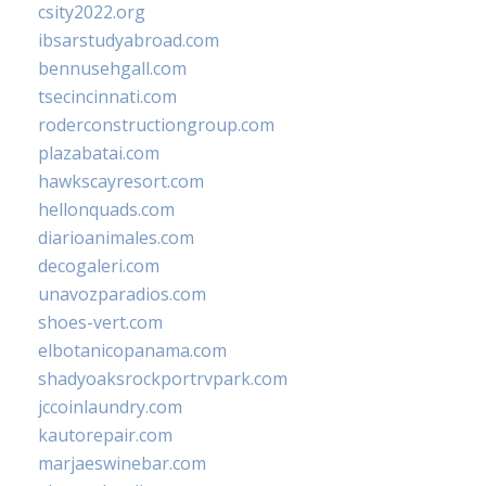
csity2022.org
ibsarstudyabroad.com
bennusehgall.com
tsecincinnati.com
roderconstructiongroup.com
plazabatai.com
hawkscayresort.com
hellonquads.com
diarioanimales.com
decogaleri.com
unavozparadios.com
shoes-vert.com
elbotanicopanama.com
shadyoaksrockportrvpark.com
jccoinlaundry.com
kautorepair.com
marjaeswinebar.com