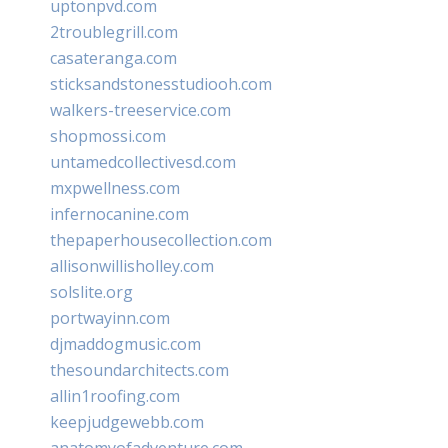
uptonpvd.com
2troublegrill.com
casateranga.com
sticksandstonesstudiooh.com
walkers-treeservice.com
shopmossi.com
untamedcollectivesd.com
mxpwellness.com
infernocanine.com
thepaperhousecollection.com
allisonwillisholley.com
solslite.org
portwayinn.com
djmaddogmusic.com
thesoundarchitects.com
allin1roofing.com
keepjudgewebb.com
anatomyofadventure.com