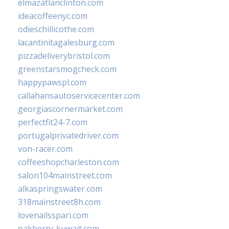
elmazatlanclinton.com
ideacoffeenyc.com
odieschillicothe.com
lacantinitagalesburg.com
pizzadeliverybristol.com
greenstarsmogcheck.com
happypawspl.com
callahansautoservicecenter.com
georgiascornermarket.com
perfectfit24-7.com
portugalprivatedriver.com
von-racer.com
coffeeshopcharleston.com
salon104mainstreet.com
alkaspringswater.com
318mainstreet8h.com
lovenailsspari.com
oakberry-kuwait.com