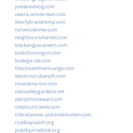
joiedevivblog.com
valera-amsterdam.com
libertybrandhemp.com
norwoodinnwi.com
neighboursmarket.com
blackanguscareers.com
bolesfororegon.com
bodega-ole.com
thestreamlinerlounge.com
mestrinorubanofc.com
novelatherton.com
nassvalleygardens.net
electjohnstewart.com
omptourtravels.com
tribratanews-polreskebumen.com
rsudbayuasih.org
publikjurnalistik.org