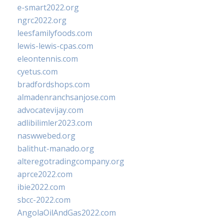
e-smart2022.org
ngrc2022.org
leesfamilyfoods.com
lewis-lewis-cpas.com
eleontennis.com
cyetus.com
bradfordshops.com
almadenranchsanjose.com
advocatevijay.com
adlibilimler2023.com
naswwebed.org
balithut-manado.org
alteregotradingcompany.org
aprce2022.com
ibie2022.com
sbcc-2022.com
AngolaOilAndGas2022.com