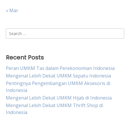
« Mar
Search
for:
Recent Posts
Peran UMKM Tas dalam Perekonomian Indonesia
Mengenal Lebih Dekat UMKM Sepatu Indonesia
Pentingnya Pengembangan UMKM Aksesoris di
Indonesia
Mengenal Lebih Dekat UMKM Hijab di Indonesia
Mengenal Lebih Dekat UMKM Thrift Shop di
Indonesia