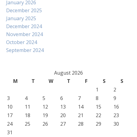
January 2026
December 2025
January 2025
December 2024
November 2024
October 2024
September 2024
August 2026
M
T
W
T
F
S
S
1
2
3
4
5
6
7
8
9
10
11
12
13
14
15
16
17
18
19
20
21
22
23
24
25
26
27
28
29
30
31