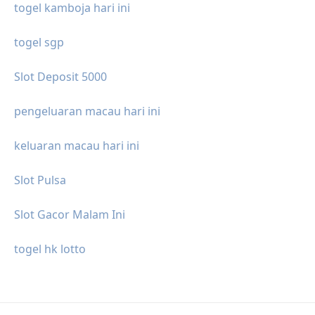
togel kamboja hari ini
togel sgp
Slot Deposit 5000
pengeluaran macau hari ini
keluaran macau hari ini
Slot Pulsa
Slot Gacor Malam Ini
togel hk lotto