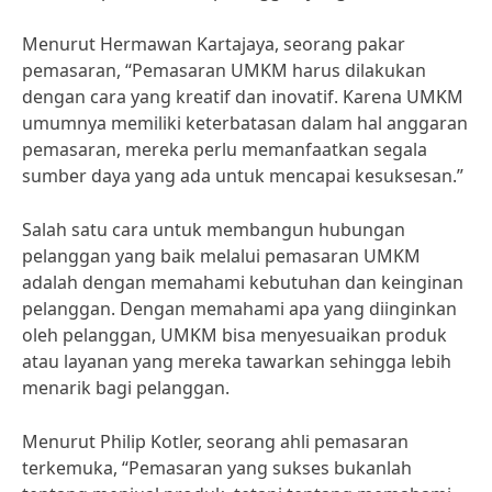
Menurut Hermawan Kartajaya, seorang pakar
pemasaran, “Pemasaran UMKM harus dilakukan
dengan cara yang kreatif dan inovatif. Karena UMKM
umumnya memiliki keterbatasan dalam hal anggaran
pemasaran, mereka perlu memanfaatkan segala
sumber daya yang ada untuk mencapai kesuksesan.”
Salah satu cara untuk membangun hubungan
pelanggan yang baik melalui pemasaran UMKM
adalah dengan memahami kebutuhan dan keinginan
pelanggan. Dengan memahami apa yang diinginkan
oleh pelanggan, UMKM bisa menyesuaikan produk
atau layanan yang mereka tawarkan sehingga lebih
menarik bagi pelanggan.
Menurut Philip Kotler, seorang ahli pemasaran
terkemuka, “Pemasaran yang sukses bukanlah