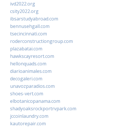
ivd2022.org
csity2022.org
ibsarstudyabroad.com
bennusehgall.com
tsecincinnati.com
roderconstructiongroup.com
plazabatai.com
hawkscayresort.com
hellonquads.com
diarioanimales.com
decogaleri.com
unavozparadios.com
shoes-vert.com
elbotanicopanama.com
shadyoaksrockportrvpark.com
jccoinlaundry.com
kautorepair.com