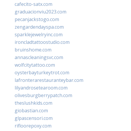
cafecito-satx.com
graduacionviu2023.com
pecanjackstogo.com
zengardendayspa.com
sparklejewelryinc.com
ironcladtattoostudio.com
bruinshome.com
annascleaningsvc.com
wolfcitytattoo.com
oysterbayturkeytrot.com
lafronterarestauranteybar.com
lilyandrosetearoom.com
olivesburgberrypatch.com
theslushkids.com
giobastian.com
glpascensori.com
rifloorepoxy.com