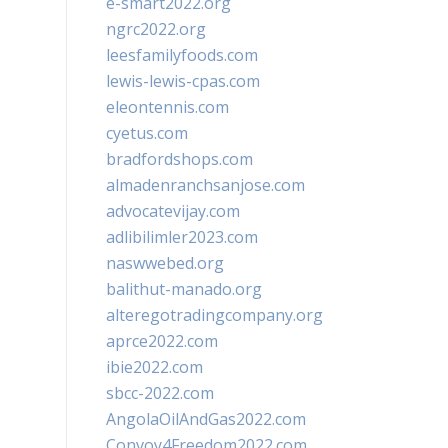
e-smart2022.org
ngrc2022.org
leesfamilyfoods.com
lewis-lewis-cpas.com
eleontennis.com
cyetus.com
bradfordshops.com
almadenranchsanjose.com
advocatevijay.com
adlibilimler2023.com
naswwebed.org
balithut-manado.org
alteregotradingcompany.org
aprce2022.com
ibie2022.com
sbcc-2022.com
AngolaOilAndGas2022.com
Convoy4Freedom2022.com