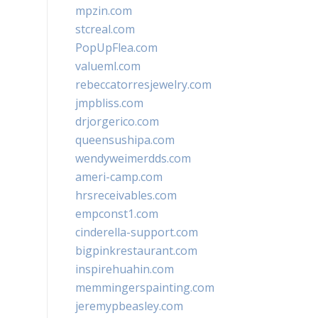
mpzin.com
stcreal.com
PopUpFlea.com
valueml.com
rebeccatorresjewelry.com
jmpbliss.com
drjorgerico.com
queensushipa.com
wendyweimerdds.com
ameri-camp.com
hrsreceivables.com
empconst1.com
cinderella-support.com
bigpinkrestaurant.com
inspirehuahin.com
memmingerspainting.com
jeremypbeasley.com