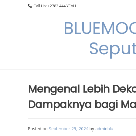
Skip
Call Us: +2782 444 YEAH
to
content
BLUEMOO
Seput
Mengenal Lebih Dek
Dampaknya bagi Ma
Posted on
September 29, 2024
by
adminblu