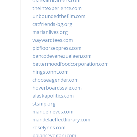
okhealthcareers.com
theintexperience.com
unboundedthefilm.com
catfriends-bg.org
marianlives.org
waywardtees.com
pidfloorsexpress.com
bancodevenezuelaen.com
bettermoodfoodcorporation.com
hingstonnt.com
chooseagender.com
hoverboardssale.com
alaskapolitics.com
stsmp.org
manoelneves.com
mandelaeffectlibrary.com
roselynns.com
balanceyoganj.com