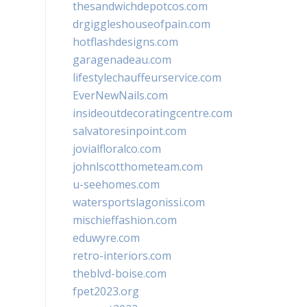
thesandwichdepotcos.com
drgiggleshouseofpain.com
hotflashdesigns.com
garagenadeau.com
lifestylechauffeurservice.com
EverNewNails.com
insideoutdecoratingcentre.com
salvatoresinpoint.com
jovialfloralco.com
johnlscotthometeam.com
u-seehomes.com
watersportslagonissi.com
mischieffashion.com
eduwyre.com
retro-interiors.com
theblvd-boise.com
fpet2023.org