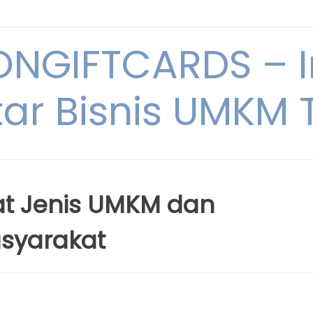
NGIFTCARDS – I
ar Bisnis UMKM T
at Jenis UMKM dan
syarakat