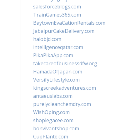
salesforceblogs.com
TrainGames365.com
BaytownEvaCationRentals.com
JabalpurCakeDelivery.com
halobjd.com
intelligenceqatar.com
PikaPikaApp.com
takecareofbusinessdfw.org
HamadaOfJapan.com
VersifyLifestyle.com
kingscreekadventures.com
antaeuslabs.com
purelycleanchemdry.com
WishOping.com
shoplegacee.com
bonvivantshop.com
CupPlante.com