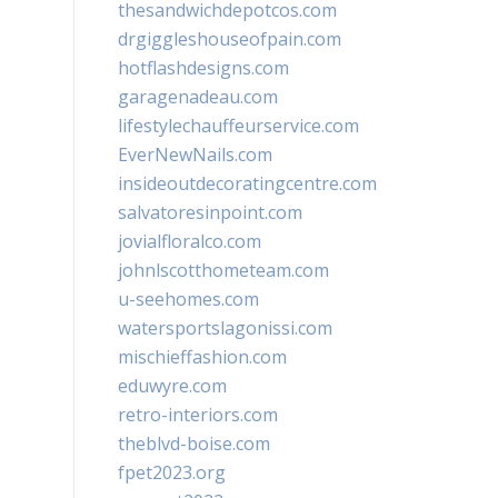
thesandwichdepotcos.com
drgiggleshouseofpain.com
hotflashdesigns.com
garagenadeau.com
lifestylechauffeurservice.com
EverNewNails.com
insideoutdecoratingcentre.com
salvatoresinpoint.com
jovialfloralco.com
johnlscotthometeam.com
u-seehomes.com
watersportslagonissi.com
mischieffashion.com
eduwyre.com
retro-interiors.com
theblvd-boise.com
fpet2023.org