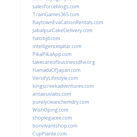
salesforceblogs.com
TrainGames365.com
BaytownEvaCationRentals.com
JabalpurCakeDelivery.com
halobjd.com
intelligenceqatar.com
PikaPikaApp.com
takecareofbusinessdfw.org
HamadaOfJapan.com
VersifyLifestyle.com
kingscreekadventures.com
antaeuslabs.com
purelycleanchemdry.com
WishOping.com
shoplegacee.com
bonvivantshop.com
CupPlante.com