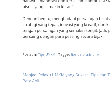
bahwa “kolaborasi dan kerja sama antar UMK
bisnis yang semakin ketat.”
Dengan begitu, menghadapi persaingan bisni
strategi yang tepat, inovasi yang kreatif, dan
tengah persaingan yang semakin sengit. Jadi, j
bersaing dengan para pesaing secara bijak.
Posted in
Tips UMKM
Tagged
tips berbisnis umkm
Post
Menjadi Pelaku UMKM yang Sukses: Tips dan Tr
Para Ahli
navigation