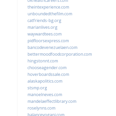
okhealthcareers.com
theintexperience.com
unboundedthefilm.com
catfriends-bg.org
marianlives.org
waywardtees.com
pidfloorsexpress.com
bancodevenezuelaen.com
bettermoodfoodcorporation.com
hingstonnt.com
chooseagender.com
hoverboardssale.com
alaskapolitics.com
stsmp.org
manoelneves.com
mandelaeffectlibrary.com
roselynns.com
balanceyoganj.com