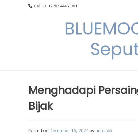
Skip
Call Us: +2782 444 YEAH
to
content
BLUEMOO
Seput
Menghadapi Persain
Bijak
Posted on
December 16, 2024
by
adminblu