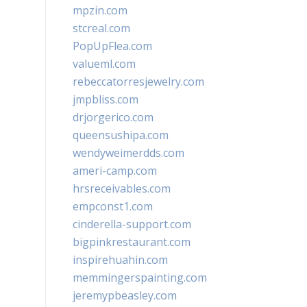
mpzin.com
stcreal.com
PopUpFlea.com
valueml.com
rebeccatorresjewelry.com
jmpbliss.com
drjorgerico.com
queensushipa.com
wendyweimerdds.com
ameri-camp.com
hrsreceivables.com
empconst1.com
cinderella-support.com
bigpinkrestaurant.com
inspirehuahin.com
memmingerspainting.com
jeremypbeasley.com