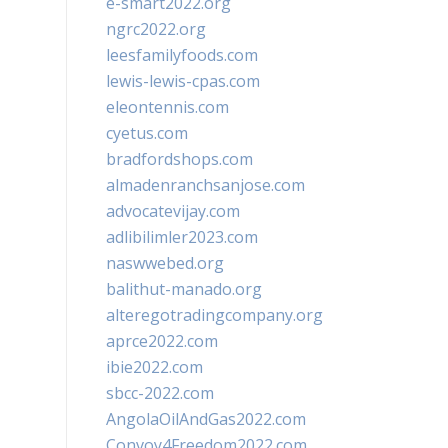
e-smart2022.org
ngrc2022.org
leesfamilyfoods.com
lewis-lewis-cpas.com
eleontennis.com
cyetus.com
bradfordshops.com
almadenranchsanjose.com
advocatevijay.com
adlibilimler2023.com
naswwebed.org
balithut-manado.org
alteregotradingcompany.org
aprce2022.com
ibie2022.com
sbcc-2022.com
AngolaOilAndGas2022.com
Convoy4Freedom2022.com