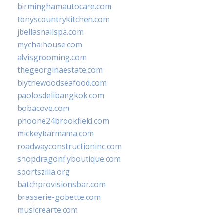
birminghamautocare.com
tonyscountrykitchen.com
jbellasnailspa.com
mychaihouse.com
alvisgrooming.com
thegeorginaestate.com
blythewoodseafood.com
paolosdelibangkok.com
bobacove.com
phoone24brookfield.com
mickeybarmama.com
roadwayconstructioninc.com
shopdragonflyboutique.com
sportszilla.org
batchprovisionsbar.com
brasserie-gobette.com
musicrearte.com