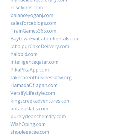
roselynns.com
balanceyoganj.com
salesforceblogs.com
TrainGames365.com
BaytownEvaCationRentals.com
JabalpurCakeDelivery.com
halobjd.com
intelligenceqatar.com
PikaPikaApp.com
takecareofbusinessdfw.org
HamadaOfJapan.com
VersifyLifestyle.com
kingscreekadventures.com
antaeuslabs.com
purelycleanchemdry.com
WishOping.com
shoplegacee.com