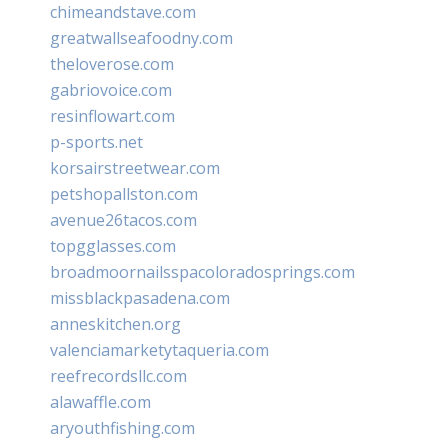
chimeandstave.com
greatwallseafoodny.com
theloverose.com
gabriovoice.com
resinflowart.com
p-sports.net
korsairstreetwear.com
petshopallston.com
avenue26tacos.com
topgglasses.com
broadmoornailsspacoloradosprings.com
missblackpasadena.com
anneskitchen.org
valenciamarketytaqueria.com
reefrecordsllc.com
alawaffle.com
aryouthfishing.com