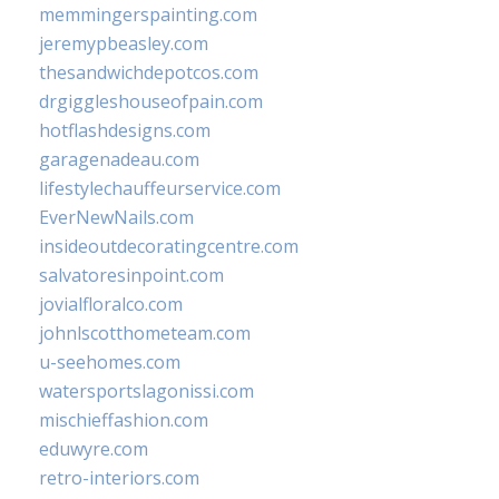
memmingerspainting.com
jeremypbeasley.com
thesandwichdepotcos.com
drgiggleshouseofpain.com
hotflashdesigns.com
garagenadeau.com
lifestylechauffeurservice.com
EverNewNails.com
insideoutdecoratingcentre.com
salvatoresinpoint.com
jovialfloralco.com
johnlscotthometeam.com
u-seehomes.com
watersportslagonissi.com
mischieffashion.com
eduwyre.com
retro-interiors.com