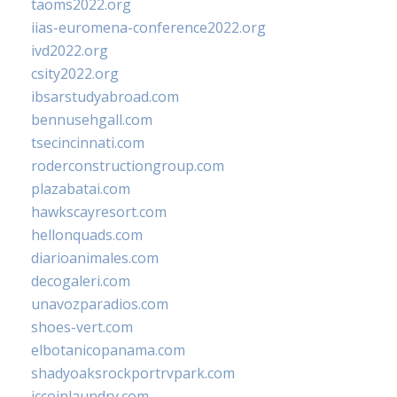
taoms2022.org
iias-euromena-conference2022.org
ivd2022.org
csity2022.org
ibsarstudyabroad.com
bennusehgall.com
tsecincinnati.com
roderconstructiongroup.com
plazabatai.com
hawkscayresort.com
hellonquads.com
diarioanimales.com
decogaleri.com
unavozparadios.com
shoes-vert.com
elbotanicopanama.com
shadyoaksrockportrvpark.com
jccoinlaundry.com