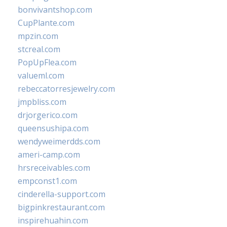
bonvivantshop.com
CupPlante.com
mpzin.com
stcreal.com
PopUpFlea.com
valueml.com
rebeccatorresjewelry.com
jmpbliss.com
drjorgerico.com
queensushipa.com
wendyweimerdds.com
ameri-camp.com
hrsreceivables.com
empconst1.com
cinderella-support.com
bigpinkrestaurant.com
inspirehuahin.com