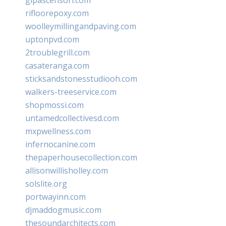
rifloorepoxy.com
woolleymillingandpaving.com
uptonpvd.com
2troublegrill.com
casateranga.com
sticksandstonesstudiooh.com
walkers-treeservice.com
shopmossi.com
untamedcollectivesd.com
mxpwellness.com
infernocanine.com
thepaperhousecollection.com
allisonwillisholley.com
solslite.org
portwayinn.com
djmaddogmusic.com
thesoundarchitects.com