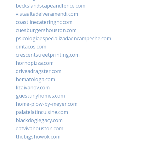
beckslandscapeandfence.com
vistaaltadelveramendi.com
coastlinecateringnc.com
cuesburgershouston.com
psicologiaespecializadaencampeche.com
dmtacos.com
crescentstreetprinting.com
hornopizza.com
driveadragster.com
hematologa.com
lizaivanov.com
guesttinyhomes.com
home-plow-by-meyer.com
palatelatincuisine.com
blackdoglegacy.com
eatvivahouston.com
thebigshowok.com