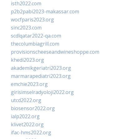
isth2022.com
p2b2pabi2023-makassar.com
wocfparis2023.org
sinc2023.com
scdlqatar2022-qa.com
thecolumbiagrill.com
provisionscheeseandwineshoppe.com
khedi2023.org
akademikgeriatri2023.org
marmarapediatri2023.org
emchie2023.org
girisimselradyoloji2022.org
utcd2022.org
biosensor2022.org
ialp2022.org
klivet2022.org
ifac-hms2022.org