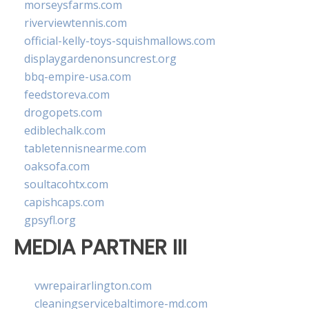
morseysfarms.com
riverviewtennis.com
official-kelly-toys-squishmallows.com
displaygardenonsuncrest.org
bbq-empire-usa.com
feedstoreva.com
drogopets.com
ediblechalk.com
tabletennisnearme.com
oaksofa.com
soultacohtx.com
capishcaps.com
gpsyfl.org
MEDIA PARTNER III
vwrepairarlington.com
cleaningservicebaltimore-md.com