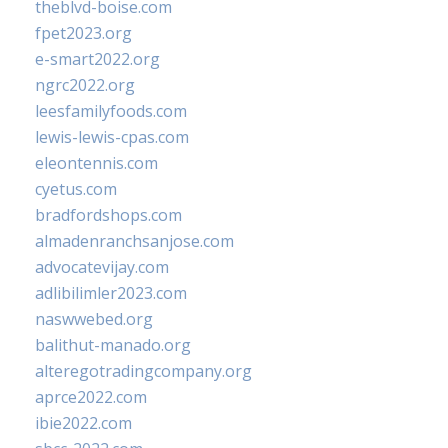
theblvd-boise.com
fpet2023.org
e-smart2022.org
ngrc2022.org
leesfamilyfoods.com
lewis-lewis-cpas.com
eleontennis.com
cyetus.com
bradfordshops.com
almadenranchsanjose.com
advocatevijay.com
adlibilimler2023.com
naswwebed.org
balithut-manado.org
alteregotradingcompany.org
aprce2022.com
ibie2022.com