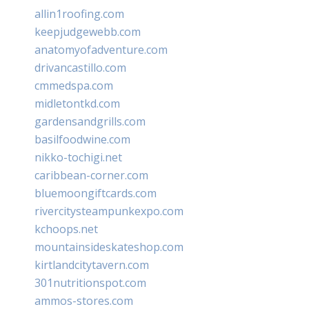
allin1roofing.com
keepjudgewebb.com
anatomyofadventure.com
drivancastillo.com
cmmedspa.com
midletontkd.com
gardensandgrills.com
basilfoodwine.com
nikko-tochigi.net
caribbean-corner.com
bluemoongiftcards.com
rivercitysteampunkexpo.com
kchoops.net
mountainsideskateshop.com
kirtlandcitytavern.com
301nutritionspot.com
ammos-stores.com