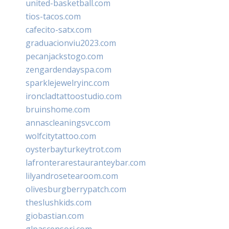
united-basketball.com
tios-tacos.com
cafecito-satx.com
graduacionviu2023.com
pecanjackstogo.com
zengardendayspa.com
sparklejewelryinc.com
ironcladtattoostudio.com
bruinshome.com
annascleaningsvc.com
wolfcitytattoo.com
oysterbayturkeytrot.com
lafronterarestauranteybar.com
lilyandrosetearoom.com
olivesburgberrypatch.com
theslushkids.com
giobastian.com
glpascensori.com