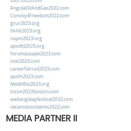
sbcc-2022.com
AngolaOilAndGas2022.com
Convoy4Freedom2022.com
grur2023.org
hkhk2023.org
napm2023.org
apsdfd2023.org
forumausape2023.com
imkl2023.com
careerfaircsd2023.com
apsth2023.com
MedItRio2023.org
lcicon2023boston.com
waitangidayfestival2022.com
vacancesscolaires2022.com
MEDIA PARTNER II