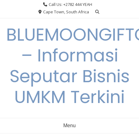
Skip
Call Us: +2782 444 YEAH
to
Cape Town, South Africa
content
BLUEMOONGIFT
– Informasi
Seputar Bisnis
UMKM Terkini
Menu