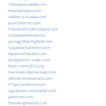
318mainstreet8h.com
lovenailsspari.com
oakberry-kuwait.com
quartzliterary.com
friendsofbroderickpark.com
studiopiattellina.com
jannagrillspringfield.com
fujiyamacharleston.com
elpatronchardon.com
donglaishun-order.com
fiamc-rome2022.org
mariceworldessentials.com
lafisheriarestaurant.com
915jazzandmore.com
aguadulce-countryfair.com
jakehovis.com
bosswingsduluth.com