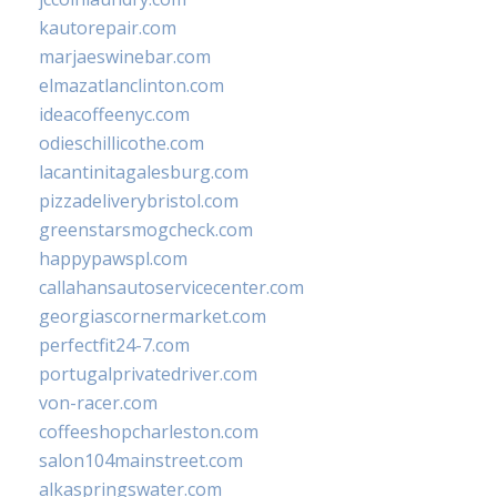
kautorepair.com
marjaeswinebar.com
elmazatlanclinton.com
ideacoffeenyc.com
odieschillicothe.com
lacantinitagalesburg.com
pizzadeliverybristol.com
greenstarsmogcheck.com
happypawspl.com
callahansautoservicecenter.com
georgiascornermarket.com
perfectfit24-7.com
portugalprivatedriver.com
von-racer.com
coffeeshopcharleston.com
salon104mainstreet.com
alkaspringswater.com