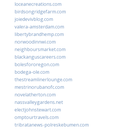
loceanecreations.com
birdsongridgefarm.com
joiedevivblog.com
valera-amsterdam.com
libertybrandhemp.com
norwoodinnwi.com
neighboursmarket.com
blackanguscareers.com
bolesfororegon.com
bodega-ole.com
thestreamlinerlounge.com
mestrinorubanofc.com
novelatherton.com
nassvalleygardens.net
electjohnstewart.com
omptourtravels.com
tribratanews-polreskebumen.com