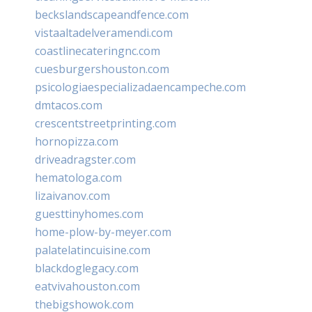
beckslandscapeandfence.com
vistaaltadelveramendi.com
coastlinecateringnc.com
cuesburgershouston.com
psicologiaespecializadaencampeche.com
dmtacos.com
crescentstreetprinting.com
hornopizza.com
driveadragster.com
hematologa.com
lizaivanov.com
guesttinyhomes.com
home-plow-by-meyer.com
palatelatincuisine.com
blackdoglegacy.com
eatvivahouston.com
thebigshowok.com