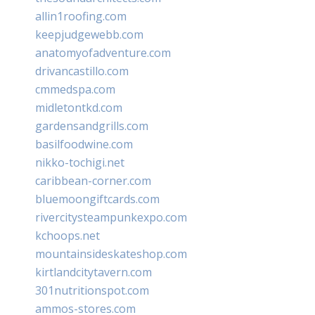
allin1roofing.com
keepjudgewebb.com
anatomyofadventure.com
drivancastillo.com
cmmedspa.com
midletontkd.com
gardensandgrills.com
basilfoodwine.com
nikko-tochigi.net
caribbean-corner.com
bluemoongiftcards.com
rivercitysteampunkexpo.com
kchoops.net
mountainsideskateshop.com
kirtlandcitytavern.com
301nutritionspot.com
ammos-stores.com