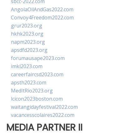
sbcc-2022.com
AngolaOilAndGas2022.com
Convoy4Freedom2022.com
grur2023.org
hkhk2023.org
napm2023.org
apsdfd2023.org
forumausape2023.com
imkl2023.com
careerfaircsd2023.com
apsth2023.com
MedItRio2023.org
lcicon2023boston.com
waitangidayfestival2022.com
vacancesscolaires2022.com
MEDIA PARTNER II