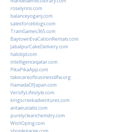
mandelaeffectlibrary.com
roselynns.com
balanceyoganj.com
salesforceblogs.com
TrainGames365.com
BaytownEvaCationRentals.com
JabalpurCakeDelivery.com
halobjd.com
intelligenceqatar.com
PikaPikaApp.com
takecareofbusinessdfw.org
HamadaOfJapan.com
VersifyLifestyle.com
kingscreekadventures.com
antaeuslabs.com
purelycleanchemdry.com
WishOping.com
shoplegacee.com