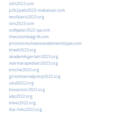
isth2022.com
p2b2pabi2023-makassar.com
wocfparis2023.org
sinc2023.com
scdlqatar2022-qa.com
thecolumbiagrill.com
provisionscheeseandwineshoppe.com
khedi2023.org
akademikgeriatri2023.org
marmarapediatri2023.org
emchie2023.org
girisimselradyoloji2022.org
utcd2022.org
biosensor2022.org
ialp2022.org
klivet2022.org
ifac-hms2022.org