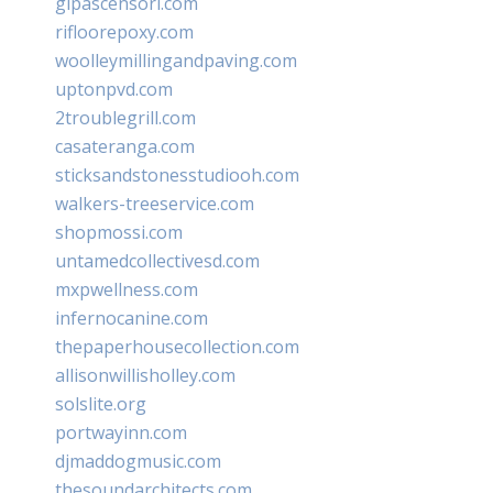
glpascensori.com
rifloorepoxy.com
woolleymillingandpaving.com
uptonpvd.com
2troublegrill.com
casateranga.com
sticksandstonesstudiooh.com
walkers-treeservice.com
shopmossi.com
untamedcollectivesd.com
mxpwellness.com
infernocanine.com
thepaperhousecollection.com
allisonwillisholley.com
solslite.org
portwayinn.com
djmaddogmusic.com
thesoundarchitects.com