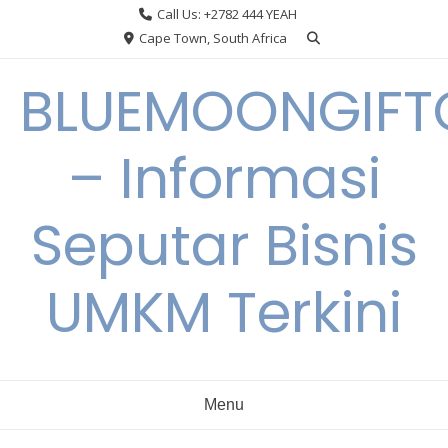
Skip
Call Us: +2782 444 YEAH
to
Cape Town, South Africa
content
BLUEMOONGIFT
– Informasi
Seputar Bisnis
UMKM Terkini
Menu