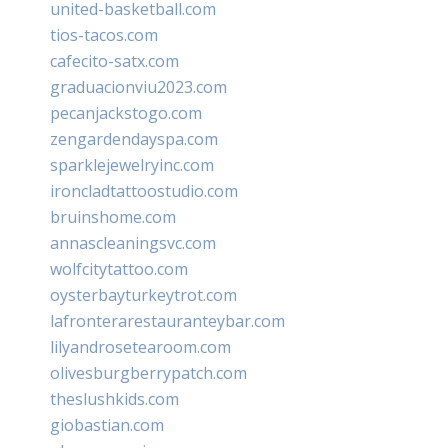
united-basketball.com
tios-tacos.com
cafecito-satx.com
graduacionviu2023.com
pecanjackstogo.com
zengardendayspa.com
sparklejewelryinc.com
ironcladtattoostudio.com
bruinshome.com
annascleaningsvc.com
wolfcitytattoo.com
oysterbayturkeytrot.com
lafronterarestauranteybar.com
lilyandrosetearoom.com
olivesburgberrypatch.com
theslushkids.com
giobastian.com