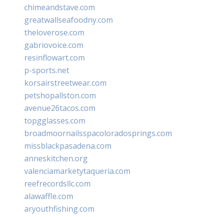
chimeandstave.com
greatwallseafoodny.com
theloverose.com
gabriovoice.com
resinflowart.com
p-sports.net
korsairstreetwear.com
petshopallston.com
avenue26tacos.com
topgglasses.com
broadmoornailsspacoloradosprings.com
missblackpasadena.com
anneskitchen.org
valenciamarketytaqueria.com
reefrecordsllc.com
alawaffle.com
aryouthfishing.com