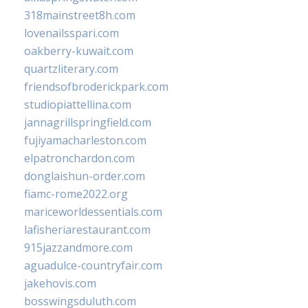
318mainstreet8h.com
lovenailsspari.com
oakberry-kuwait.com
quartzliterary.com
friendsofbroderickpark.com
studiopiattellina.com
jannagrillspringfield.com
fujiyamacharleston.com
elpatronchardon.com
donglaishun-order.com
fiamc-rome2022.org
mariceworldessentials.com
lafisheriarestaurant.com
915jazzandmore.com
aguadulce-countryfair.com
jakehovis.com
bosswingsduluth.com