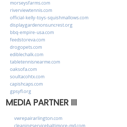
morseysfarms.com
riverviewtennis.com
official-kelly-toys-squishmallows.com
displaygardenonsuncrest.org
bbq-empire-usa.com
feedstoreva.com
drogopets.com
ediblechalk.com
tabletennisnearme.com
oaksofa.com
soultacohtx.com
capishcaps.com
gpsyfl.org
MEDIA PARTNER III
vwrepairarlington.com
cleaningservicebaltimore-md.com