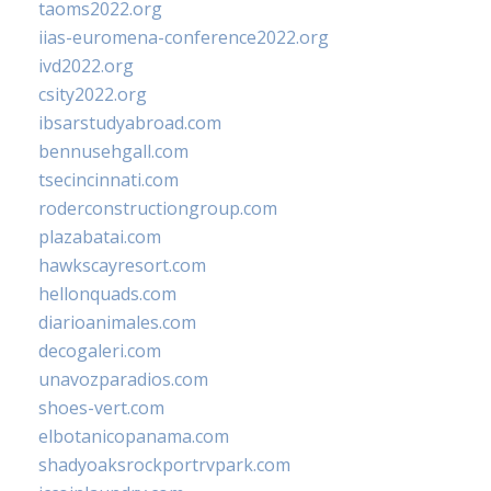
taoms2022.org
iias-euromena-conference2022.org
ivd2022.org
csity2022.org
ibsarstudyabroad.com
bennusehgall.com
tsecincinnati.com
roderconstructiongroup.com
plazabatai.com
hawkscayresort.com
hellonquads.com
diarioanimales.com
decogaleri.com
unavozparadios.com
shoes-vert.com
elbotanicopanama.com
shadyoaksrockportrvpark.com