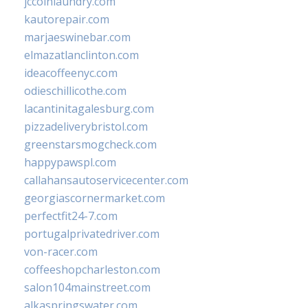
jccoinlaundry.com
kautorepair.com
marjaeswinebar.com
elmazatlanclinton.com
ideacoffeenyc.com
odieschillicothe.com
lacantinitagalesburg.com
pizzadeliverybristol.com
greenstarsmogcheck.com
happypawspl.com
callahansautoservicecenter.com
georgiascornermarket.com
perfectfit24-7.com
portugalprivatedriver.com
von-racer.com
coffeeshopcharleston.com
salon104mainstreet.com
alkaspringswater.com