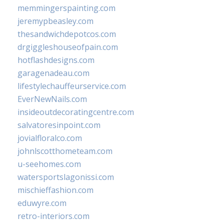
memmingerspainting.com
jeremypbeasley.com
thesandwichdepotcos.com
drgiggleshouseofpain.com
hotflashdesigns.com
garagenadeau.com
lifestylechauffeurservice.com
EverNewNails.com
insideoutdecoratingcentre.com
salvatoresinpoint.com
jovialfloralco.com
johnlscotthometeam.com
u-seehomes.com
watersportslagonissi.com
mischieffashion.com
eduwyre.com
retro-interiors.com