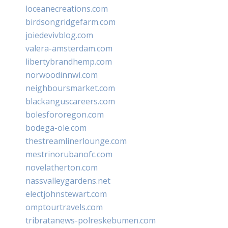
loceanecreations.com
birdsongridgefarm.com
joiedevivblog.com
valera-amsterdam.com
libertybrandhemp.com
norwoodinnwi.com
neighboursmarket.com
blackanguscareers.com
bolesfororegon.com
bodega-ole.com
thestreamlinerlounge.com
mestrinorubanofc.com
novelatherton.com
nassvalleygardens.net
electjohnstewart.com
omptourtravels.com
tribratanews-polreskebumen.com