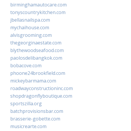
birminghamautocare.com
tonyscountrykitchen.com
jbellasnailspa.com
mychaihouse.com
alvisgrooming.com
thegeorginaestate.com
blythewoodseafood.com
paolosdelibangkok.com
bobacove.com
phoone24brookfield.com
mickeybarmama.com
roadwayconstructioninc.com
shopdragonflyboutique.com
sportszilla.org
batchprovisionsbar.com
brasserie-gobette.com
musicrearte.com