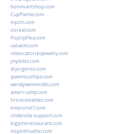
bonvivantshop.com
CupPlante.com
mpzin.com
stcreal.com
PopUpFlea.com
valueml.com
rebeccatorresjewelry.com
jmpbliss.com
drjorgerico.com
queensushipa.com
wendyweimerdds.com
ameri-camp.com
hrsreceivables.com
empconst1.com
cinderella-support.com
bigpinkrestaurant.com
inspirehuahin.com