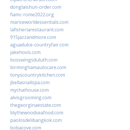
donglaishun-order.com
fiamc-rome2022.org
mariceworldessentials.com
lafisheriarestaurant.com
915jazzandmore.com
aguadulce-countryfair.com
jakehovis.com
bosswingsduluth.com
birminghamautocare.com
tonyscountrykitchen.com
jbellasnailspa.com
mychaihouse.com
alvisgrooming.com
thegeorginaestate.com
blythewoodseafood.com
paolosdelibangkok.com
bobacove.com