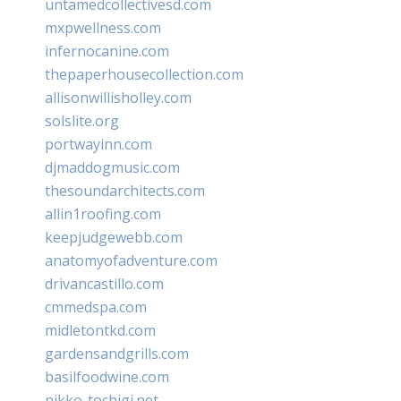
untamedcollectivesd.com
mxpwellness.com
infernocanine.com
thepaperhousecollection.com
allisonwillisholley.com
solslite.org
portwayinn.com
djmaddogmusic.com
thesoundarchitects.com
allin1roofing.com
keepjudgewebb.com
anatomyofadventure.com
drivancastillo.com
cmmedspa.com
midletontkd.com
gardensandgrills.com
basilfoodwine.com
nikko-tochigi.net