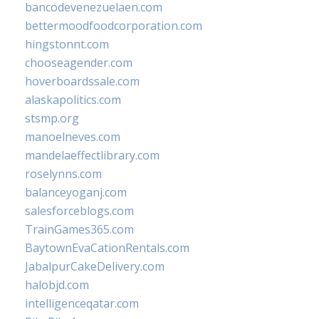
bancodevenezuelaen.com
bettermoodfoodcorporation.com
hingstonnt.com
chooseagender.com
hoverboardssale.com
alaskapolitics.com
stsmp.org
manoelneves.com
mandelaeffectlibrary.com
roselynns.com
balanceyoganj.com
salesforceblogs.com
TrainGames365.com
BaytownEvaCationRentals.com
JabalpurCakeDelivery.com
halobjd.com
intelligenceqatar.com