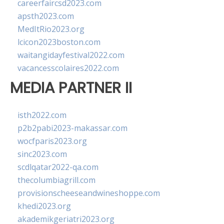
careerfaircsd2023.com
apsth2023.com
MedItRio2023.org
lcicon2023boston.com
waitangidayfestival2022.com
vacancesscolaires2022.com
MEDIA PARTNER II
isth2022.com
p2b2pabi2023-makassar.com
wocfparis2023.org
sinc2023.com
scdlqatar2022-qa.com
thecolumbiagrill.com
provisionscheeseandwineshoppe.com
khedi2023.org
akademikgeriatri2023.org