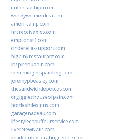
queensushipa.com
wendyweimerdds.com
ameri-camp.com
hrsreceivables.com
empconst1.com
cinderella-support.com
bigpinkrestaurant.com
inspirehuahin.com
memmingerspainting.com
jeremypbeasley.com
thesandwichdepotcos.com
drgiggleshouseofpain.com
hotflashdesigns.com
garagenadeau.com
lifestylechauffeurservice.com
EverNewNails.com
insideoutdecoratingcentre.com