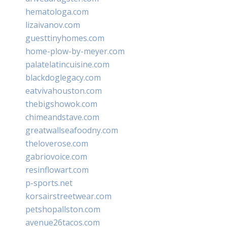
hematologa.com
lizaivanov.com
guesttinyhomes.com
home-plow-by-meyer.com
palatelatincuisine.com
blackdoglegacy.com
eatvivahouston.com
thebigshowok.com
chimeandstave.com
greatwallseafoodny.com
theloverose.com
gabriovoice.com
resinflowart.com
p-sports.net
korsairstreetwear.com
petshopallston.com
avenue26tacos.com