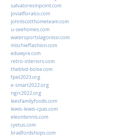
salvatoresinpoint.com
jovialfloralco.com
johnlscotthometeam.com
u-seehomes.com
watersportslagonissi.com
mischieffashion.com
eduwyre.com
retro-interiors.com
theblvd-boise.com
fpet2023.org
e-smart2022.org
ngrc2022.org
leesfamilyfoods.com
lewis-lewis-cpas.com
eleontennis.com
cyetus.com
bradfordshops.com