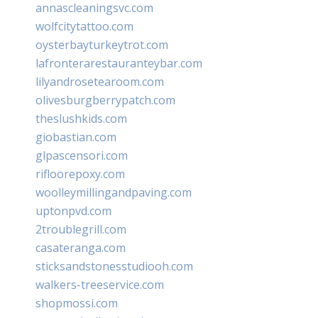
annascleaningsvc.com
wolfcitytattoo.com
oysterbayturkeytrot.com
lafronterarestauranteybar.com
lilyandrosetearoom.com
olivesburgberrypatch.com
theslushkids.com
giobastian.com
glpascensori.com
rifloorepoxy.com
woolleymillingandpaving.com
uptonpvd.com
2troublegrill.com
casateranga.com
sticksandstonesstudiooh.com
walkers-treeservice.com
shopmossi.com