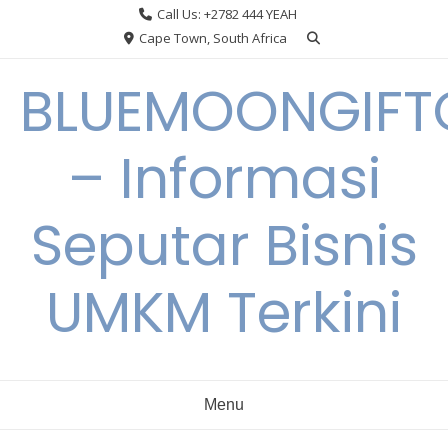
Skip
Call Us: +2782 444 YEAH
to
Cape Town, South Africa
content
BLUEMOONGIFT
– Informasi
Seputar Bisnis
UMKM Terkini
Menu