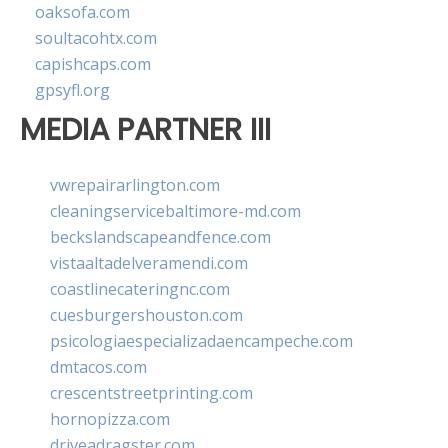
oaksofa.com
soultacohtx.com
capishcaps.com
gpsyfl.org
MEDIA PARTNER III
vwrepairarlington.com
cleaningservicebaltimore-md.com
beckslandscapeandfence.com
vistaaltadelveramendi.com
coastlinecateringnc.com
cuesburgershouston.com
psicologiaespecializadaencampeche.com
dmtacos.com
crescentstreetprinting.com
hornopizza.com
driveadragster.com