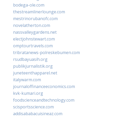
bodega-ole.com
thestreamlinerlounge.com
mestrinorubanofc.com
novelatherton.com
nassvalleygardens.net
electjohnstewart.com
omptourtravels.com
tribratanews-polreskebumen.com
rsudbayuasih.org
publikjurnalistik.org
juneteenthapparel.net
italywarm.com
journaloffinanceeconomics.com
kvk-kumari.org
foodscienceandtechnology.com
scisportsscience.com
addisababacuisineaz.com