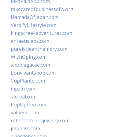
PikaPikaApp.com
takecareofbusinessdfw.org
HamadaOfJapan.com
VersifyLifestyle.com
kingscreekadventures.com
antaeuslabs.com
purelycleanchemdry.com
WishOping.com
shoplegacee.com
bonvivantshop.com
CupPlante.com
mpzin.com
stcreal.com
PopUpFlea.com
valueml.com
rebeccatorresjewelry.com
jmpbliss.com
drjorgerico.com