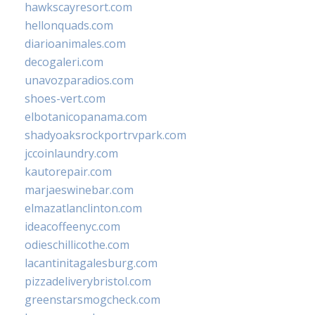
hawkscayresort.com
hellonquads.com
diarioanimales.com
decogaleri.com
unavozparadios.com
shoes-vert.com
elbotanicopanama.com
shadyoaksrockportrvpark.com
jccoinlaundry.com
kautorepair.com
marjaeswinebar.com
elmazatlanclinton.com
ideacoffeenyc.com
odieschillicothe.com
lacantinitagalesburg.com
pizzadeliverybristol.com
greenstarsmogcheck.com