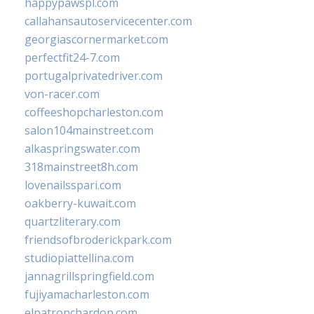
happypawspl.com
callahansautoservicecenter.com
georgiascornermarket.com
perfectfit24-7.com
portugalprivatedriver.com
von-racer.com
coffeeshopcharleston.com
salon104mainstreet.com
alkaspringswater.com
318mainstreet8h.com
lovenailsspari.com
oakberry-kuwait.com
quartzliterary.com
friendsofbroderickpark.com
studiopiattellina.com
jannagrillspringfield.com
fujiyamacharleston.com
elpatronchardon.com