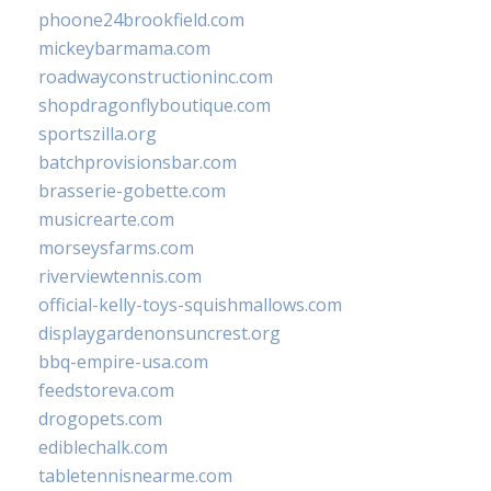
phoone24brookfield.com
mickeybarmama.com
roadwayconstructioninc.com
shopdragonflyboutique.com
sportszilla.org
batchprovisionsbar.com
brasserie-gobette.com
musicrearte.com
morseysfarms.com
riverviewtennis.com
official-kelly-toys-squishmallows.com
displaygardenonsuncrest.org
bbq-empire-usa.com
feedstoreva.com
drogopets.com
ediblechalk.com
tabletennisnearme.com