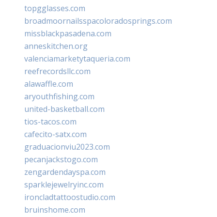
topgglasses.com
broadmoornailsspacoloradosprings.com
missblackpasadena.com
anneskitchen.org
valenciamarketytaqueria.com
reefrecordsllc.com
alawaffle.com
aryouthfishing.com
united-basketball.com
tios-tacos.com
cafecito-satx.com
graduacionviu2023.com
pecanjackstogo.com
zengardendayspa.com
sparklejewelryinc.com
ironcladtattoostudio.com
bruinshome.com