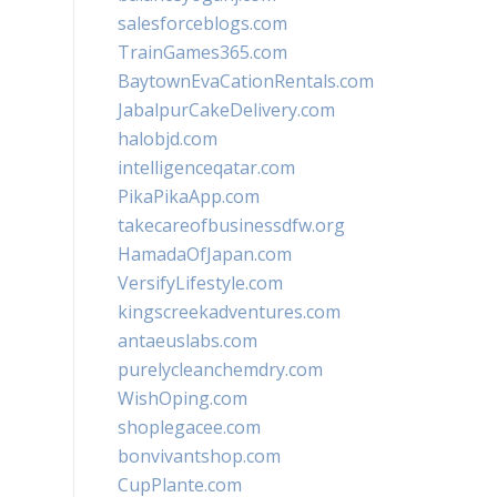
salesforceblogs.com
TrainGames365.com
BaytownEvaCationRentals.com
JabalpurCakeDelivery.com
halobjd.com
intelligenceqatar.com
PikaPikaApp.com
takecareofbusinessdfw.org
HamadaOfJapan.com
VersifyLifestyle.com
kingscreekadventures.com
antaeuslabs.com
purelycleanchemdry.com
WishOping.com
shoplegacee.com
bonvivantshop.com
CupPlante.com