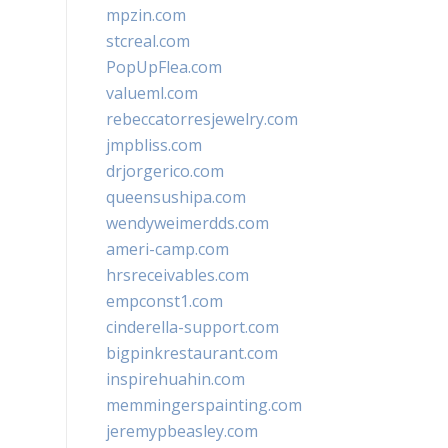
mpzin.com
stcreal.com
PopUpFlea.com
valueml.com
rebeccatorresjewelry.com
jmpbliss.com
drjorgerico.com
queensushipa.com
wendyweimerdds.com
ameri-camp.com
hrsreceivables.com
empconst1.com
cinderella-support.com
bigpinkrestaurant.com
inspirehuahin.com
memmingerspainting.com
jeremypbeasley.com