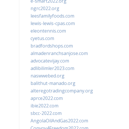
e-smart2022.org
ngrc2022.org
leesfamilyfoods.com
lewis-lewis-cpas.com
eleontennis.com
cyetus.com
bradfordshops.com
almadenranchsanjose.com
advocatevijay.com
adlibilimler2023.com
naswwebed.org
balithut-manado.org
alteregotradingcompany.org
aprce2022.com
ibie2022.com
sbcc-2022.com
AngolaOilAndGas2022.com
Convoy4Freedom2022.com