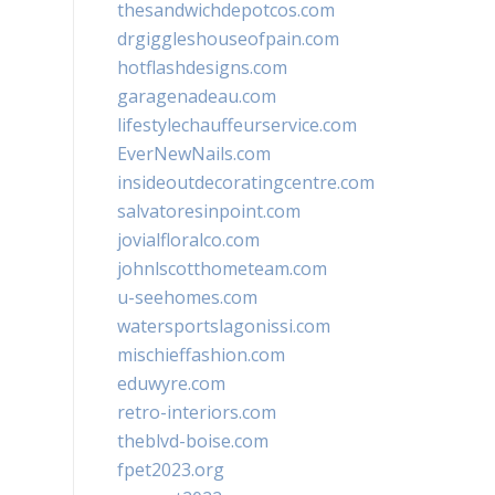
thesandwichdepotcos.com
drgiggleshouseofpain.com
hotflashdesigns.com
garagenadeau.com
lifestylechauffeurservice.com
EverNewNails.com
insideoutdecoratingcentre.com
salvatoresinpoint.com
jovialfloralco.com
johnlscotthometeam.com
u-seehomes.com
watersportslagonissi.com
mischieffashion.com
eduwyre.com
retro-interiors.com
theblvd-boise.com
fpet2023.org