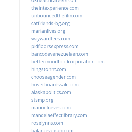
okhealthcareers.com
theintexperience.com
unboundedthefilm.com
catfriends-bg.org
marianlives.org
waywardtees.com
pidfloorsexpress.com
bancodevenezuelaen.com
bettermoodfoodcorporation.com
hingstonnt.com
chooseagender.com
hoverboardssale.com
alaskapolitics.com
stsmp.org
manoelneves.com
mandelaeffectlibrary.com
roselynns.com
balanceyoganj.com