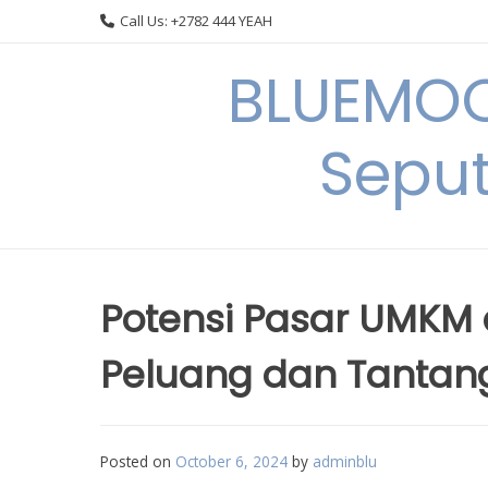
Skip
Call Us: +2782 444 YEAH
to
content
BLUEMOO
Seput
Potensi Pasar UMKM 
Peluang dan Tantan
Posted on
October 6, 2024
by
adminblu