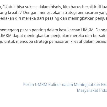
 “Untuk bisa sukses dalam bisnis, kita harus berpikir di lu
ang kreatif.” Dengan menerapkan strategi pemasaran yan
dakan diri mereka dari pesaing dan meningkatkan penjua
if memegang peran penting dalam kesuksesan UMKM. Deng
, UMKM dapat meningkatkan penjualan mereka dan bersain
agu untuk mencoba strategi pemasaran kreatif dalam bisnis
Peran UMKM Kuliner dalam Meningkatkan Ek
Masyarakat Indo