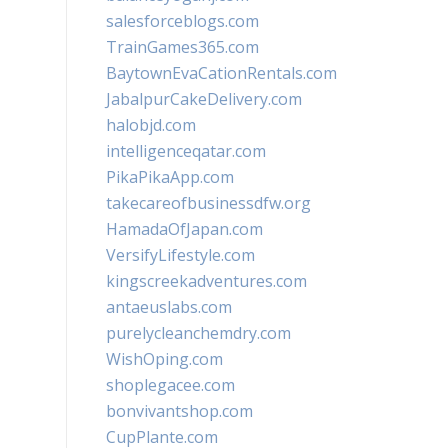
salesforceblogs.com
TrainGames365.com
BaytownEvaCationRentals.com
JabalpurCakeDelivery.com
halobjd.com
intelligenceqatar.com
PikaPikaApp.com
takecareofbusinessdfw.org
HamadaOfJapan.com
VersifyLifestyle.com
kingscreekadventures.com
antaeuslabs.com
purelycleanchemdry.com
WishOping.com
shoplegacee.com
bonvivantshop.com
CupPlante.com