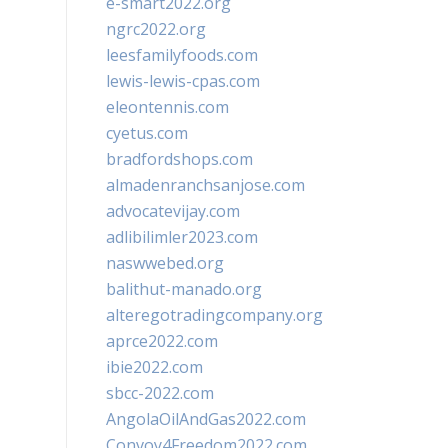
e-smart2022.org
ngrc2022.org
leesfamilyfoods.com
lewis-lewis-cpas.com
eleontennis.com
cyetus.com
bradfordshops.com
almadenranchsanjose.com
advocatevijay.com
adlibilimler2023.com
naswwebed.org
balithut-manado.org
alteregotradingcompany.org
aprce2022.com
ibie2022.com
sbcc-2022.com
AngolaOilAndGas2022.com
Convoy4Freedom2022.com