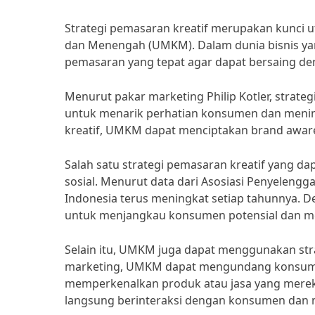
Strategi pemasaran kreatif merupakan kunci 
dan Menengah (UMKM). Dalam dunia bisnis yan
pemasaran yang tepat agar dapat bersaing de
Menurut pakar marketing Philip Kotler, strat
untuk menarik perhatian konsumen dan menin
kreatif, UMKM dapat menciptakan brand aware
Salah satu strategi pemasaran kreatif yang 
sosial. Menurut data dari Asosiasi Penyelenggar
Indonesia terus meningkat setiap tahunnya.
untuk menjangkau konsumen potensial dan m
Selain itu, UMKM juga dapat menggunakan stra
marketing, UMKM dapat mengundang konsumen
memperkenalkan produk atau jasa yang mere
langsung berinteraksi dengan konsumen dan m