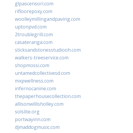
glpascensori.com
rifloorepoxy.com
woolleymillingandpaving.com
uptonpvd.com
2troublegrill.com
casateranga.com
sticksandstonesstudiooh.com
walkers-treeservice.com
shopmossi.com
untamedcollectivesd.com
mxpwellness.com
infernocanine.com
thepaperhousecollection.com
allisonwillisholley.com
solslite.org
portwayinn.com
djmaddogmusic.com