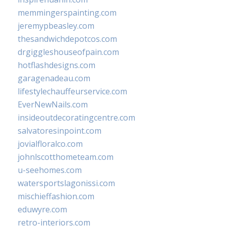
memmingerspainting.com
jeremypbeasley.com
thesandwichdepotcos.com
drgiggleshouseofpain.com
hotflashdesigns.com
garagenadeau.com
lifestylechauffeurservice.com
EverNewNails.com
insideoutdecoratingcentre.com
salvatoresinpoint.com
jovialfloralco.com
johnlscotthometeam.com
u-seehomes.com
watersportslagonissi.com
mischieffashion.com
eduwyre.com
retro-interiors.com