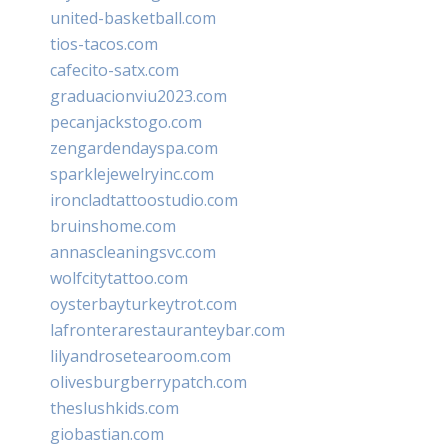
united-basketball.com
tios-tacos.com
cafecito-satx.com
graduacionviu2023.com
pecanjackstogo.com
zengardendayspa.com
sparklejewelryinc.com
ironcladtattoostudio.com
bruinshome.com
annascleaningsvc.com
wolfcitytattoo.com
oysterbayturkeytrot.com
lafronterarestauranteybar.com
lilyandrosetearoom.com
olivesburgberrypatch.com
theslushkids.com
giobastian.com