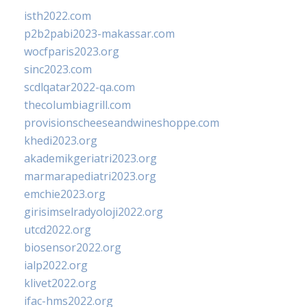
isth2022.com
p2b2pabi2023-makassar.com
wocfparis2023.org
sinc2023.com
scdlqatar2022-qa.com
thecolumbiagrill.com
provisionscheeseandwineshoppe.com
khedi2023.org
akademikgeriatri2023.org
marmarapediatri2023.org
emchie2023.org
girisimselradyoloji2022.org
utcd2022.org
biosensor2022.org
ialp2022.org
klivet2022.org
ifac-hms2022.org