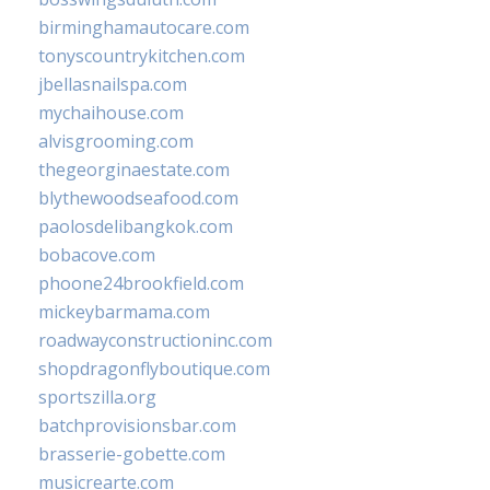
birminghamautocare.com
tonyscountrykitchen.com
jbellasnailspa.com
mychaihouse.com
alvisgrooming.com
thegeorginaestate.com
blythewoodseafood.com
paolosdelibangkok.com
bobacove.com
phoone24brookfield.com
mickeybarmama.com
roadwayconstructioninc.com
shopdragonflyboutique.com
sportszilla.org
batchprovisionsbar.com
brasserie-gobette.com
musicrearte.com