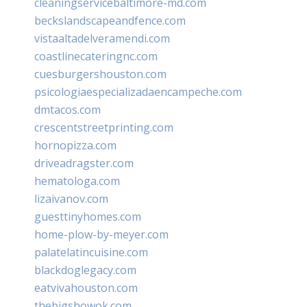
cleaningservicebaltimore-md.com
beckslandscapeandfence.com
vistaaltadelveramendi.com
coastlinecateringnc.com
cuesburgershouston.com
psicologiaespecializadaencampeche.com
dmtacos.com
crescentstreetprinting.com
hornopizza.com
driveadragster.com
hematologa.com
lizaivanov.com
guesttinyhomes.com
home-plow-by-meyer.com
palatelatincuisine.com
blackdoglegacy.com
eatvivahouston.com
thebigshowok.com