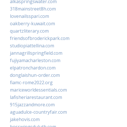
alkaspringswater.com
318mainstreet8h.com
lovenailsspari.com
oakberry-kuwait.com
quartzliterary.com
friendsofbroderickpark.com
studiopiattellina.com
jannagrillspringfield.com
fujiyamacharleston.com
elpatronchardon.com
donglaishun-order.com
fiamc-rome2022.org
mariceworldessentials.com
lafisheriarestaurant.com
915jazzandmore.com
aguadulce-countryfair.com
jakehovis.com
bosswingsduluth.com