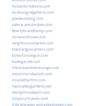
loceanecreations.com
birdsongridgefarm.com
joiedevivblog.com
valera-amsterdam.com
libertybrandhemp.com
norwoodinnwi.com
neighboursmarket.com
blackanguscareers.com
bolesfororegon.com
bodega-ole.com
thestreamlinerlounge.com
mestrinorubanofc.com
novelatherton.com
nassvalleygardens.net
electjohnstewart.com
omptourtravels.com
tribratanews-polreskebumen.com