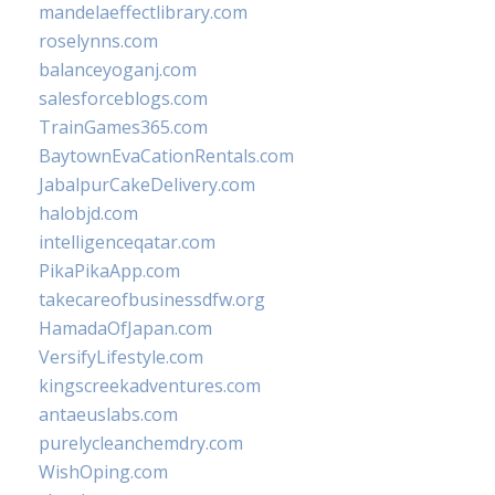
mandelaeffectlibrary.com
roselynns.com
balanceyoganj.com
salesforceblogs.com
TrainGames365.com
BaytownEvaCationRentals.com
JabalpurCakeDelivery.com
halobjd.com
intelligenceqatar.com
PikaPikaApp.com
takecareofbusinessdfw.org
HamadaOfJapan.com
VersifyLifestyle.com
kingscreekadventures.com
antaeuslabs.com
purelycleanchemdry.com
WishOping.com