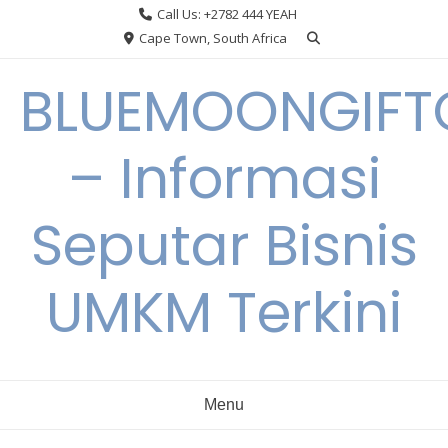
Skip
Call Us: +2782 444 YEAH
to
Cape Town, South Africa
content
BLUEMOONGIFT
– Informasi
Seputar Bisnis
UMKM Terkini
Menu