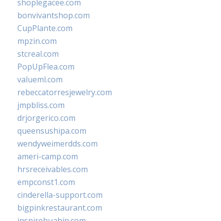
shoplegacee.com
bonvivantshop.com
CupPlante.com
mpzin.com
stcreal.com
PopUpFlea.com
valueml.com
rebeccatorresjewelry.com
jmpbliss.com
drjorgerico.com
queensushipa.com
wendyweimerdds.com
ameri-camp.com
hrsreceivables.com
empconst1.com
cinderella-support.com
bigpinkrestaurant.com
inspirehuahin.com