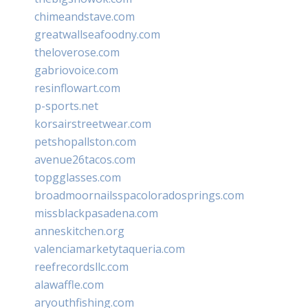
chimeandstave.com
greatwallseafoodny.com
theloverose.com
gabriovoice.com
resinflowart.com
p-sports.net
korsairstreetwear.com
petshopallston.com
avenue26tacos.com
topgglasses.com
broadmoornailsspacoloradosprings.com
missblackpasadena.com
anneskitchen.org
valenciamarketytaqueria.com
reefrecordsllc.com
alawaffle.com
aryouthfishing.com