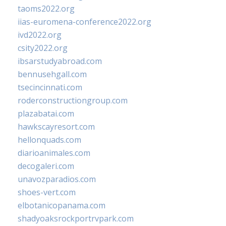
taoms2022.org
iias-euromena-conference2022.org
ivd2022.org
csity2022.org
ibsarstudyabroad.com
bennusehgall.com
tsecincinnati.com
roderconstructiongroup.com
plazabatai.com
hawkscayresort.com
hellonquads.com
diarioanimales.com
decogaleri.com
unavozparadios.com
shoes-vert.com
elbotanicopanama.com
shadyoaksrockportrvpark.com