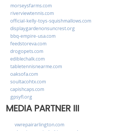
morseysfarms.com
riverviewtennis.com
official-kelly-toys-squishmallows.com
displaygardenonsuncrest.org
bbq-empire-usa.com
feedstoreva.com
drogopets.com
ediblechalk.com
tabletennisnearme.com
oaksofa.com
soultacohtx.com
capishcaps.com
gpsyfl.org
MEDIA PARTNER III
vwrepairarlington.com