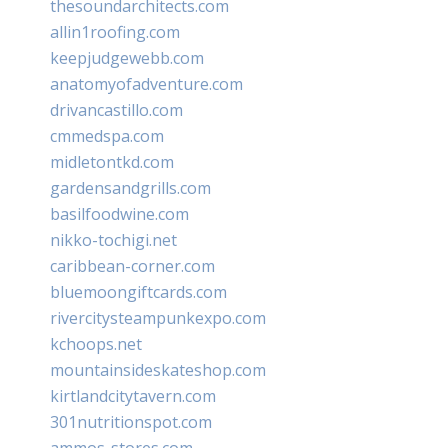
thesoundarchitects.com
allin1roofing.com
keepjudgewebb.com
anatomyofadventure.com
drivancastillo.com
cmmedspa.com
midletontkd.com
gardensandgrills.com
basilfoodwine.com
nikko-tochigi.net
caribbean-corner.com
bluemoongiftcards.com
rivercitysteampunkexpo.com
kchoops.net
mountainsideskateshop.com
kirtlandcitytavern.com
301nutritionspot.com
ammos-stores.com