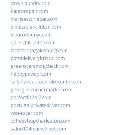
jccoinlaundry.com
kautorepair.com
marjaeswinebar.com
elmazatlanclinton.com
ideacoffeenyc.com
odieschillicothe.com
lacantinitagalesburg.com
pizzadeliverybristol.com
greenstarsmogcheck.com
happypawspl.com
callahansautoservicecenter.com
georgiascornermarket.com
perfectfit24-7.com
portugalprivatedriver.com
von-racer.com
coffeeshopcharleston.com
salon104mainstreet.com