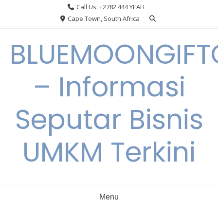
Skip
Call Us: +2782 444 YEAH
to
Cape Town, South Africa
content
BLUEMOONGIFT
– Informasi
Seputar Bisnis
UMKM Terkini
Menu