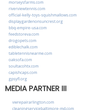
morseysfarms.com
riverviewtennis.com
official-kelly-toys-squishmallows.com
displaygardenonsuncrest.org
bbq-empire-usa.com
feedstoreva.com
drogopets.com
ediblechalk.com
tabletennisnearme.com
oaksofa.com
soultacohtx.com
capishcaps.com
gpsyfl.org
MEDIA PARTNER III
vwrepairarlington.com
cleaningservicebaltimore-md.com