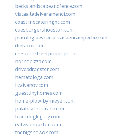
beckslandscapeandfence.com
vistaaltadelveramendi.com
coastlinecateringnc.com
cuesburgershouston.com
psicologiaespecializadaencampeche.com
dmtacos.com
crescentstreetprinting.com
hornopizza.com
driveadragster.com
hematologa.com
lizaivanov.com
guesttinyhomes.com
home-plow-by-meyer.com
palatelatincuisine.com
blackdoglegacy.com
eatvivahouston.com
thebigshowok.com