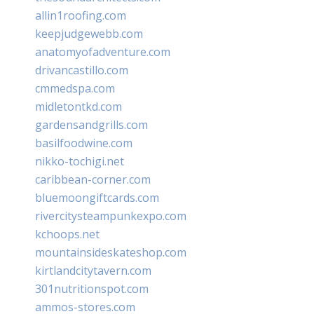
allin1roofing.com
keepjudgewebb.com
anatomyofadventure.com
drivancastillo.com
cmmedspa.com
midletontkd.com
gardensandgrills.com
basilfoodwine.com
nikko-tochigi.net
caribbean-corner.com
bluemoongiftcards.com
rivercitysteampunkexpo.com
kchoops.net
mountainsideskateshop.com
kirtlandcitytavern.com
301nutritionspot.com
ammos-stores.com