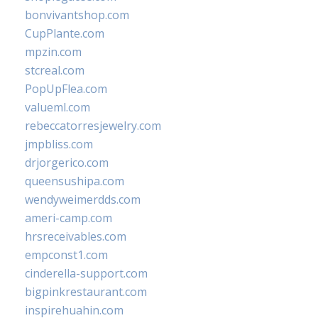
bonvivantshop.com
CupPlante.com
mpzin.com
stcreal.com
PopUpFlea.com
valueml.com
rebeccatorresjewelry.com
jmpbliss.com
drjorgerico.com
queensushipa.com
wendyweimerdds.com
ameri-camp.com
hrsreceivables.com
empconst1.com
cinderella-support.com
bigpinkrestaurant.com
inspirehuahin.com