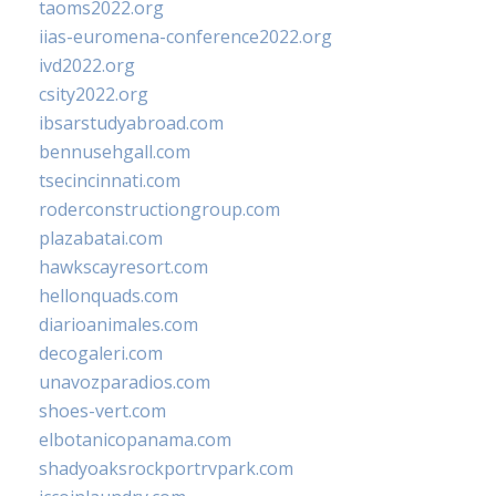
taoms2022.org
iias-euromena-conference2022.org
ivd2022.org
csity2022.org
ibsarstudyabroad.com
bennusehgall.com
tsecincinnati.com
roderconstructiongroup.com
plazabatai.com
hawkscayresort.com
hellonquads.com
diarioanimales.com
decogaleri.com
unavozparadios.com
shoes-vert.com
elbotanicopanama.com
shadyoaksrockportrvpark.com