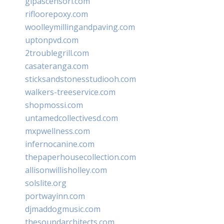
glpascensori.com
rifloorepoxy.com
woolleymillingandpaving.com
uptonpvd.com
2troublegrill.com
casateranga.com
sticksandstonesstudiooh.com
walkers-treeservice.com
shopmossi.com
untamedcollectivesd.com
mxpwellness.com
infernocanine.com
thepaperhousecollection.com
allisonwillisholley.com
solslite.org
portwayinn.com
djmaddogmusic.com
thesoundarchitects.com