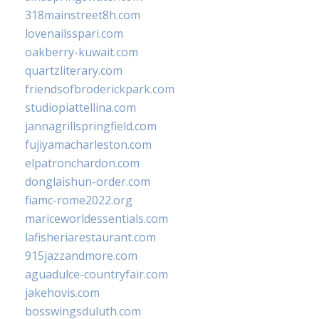
318mainstreet8h.com
lovenailsspari.com
oakberry-kuwait.com
quartzliterary.com
friendsofbroderickpark.com
studiopiattellina.com
jannagrillspringfield.com
fujiyamacharleston.com
elpatronchardon.com
donglaishun-order.com
fiamc-rome2022.org
mariceworldessentials.com
lafisheriarestaurant.com
915jazzandmore.com
aguadulce-countryfair.com
jakehovis.com
bosswingsduluth.com