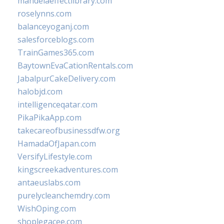
mandelaeffectlibrary.com
roselynns.com
balanceyoganj.com
salesforceblogs.com
TrainGames365.com
BaytownEvaCationRentals.com
JabalpurCakeDelivery.com
halobjd.com
intelligenceqatar.com
PikaPikaApp.com
takecareofbusinessdfw.org
HamadaOfJapan.com
VersifyLifestyle.com
kingscreekadventures.com
antaeuslabs.com
purelycleanchemdry.com
WishOping.com
shoplegacee.com