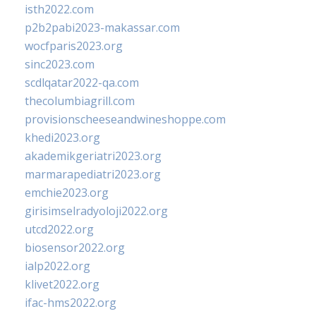
isth2022.com
p2b2pabi2023-makassar.com
wocfparis2023.org
sinc2023.com
scdlqatar2022-qa.com
thecolumbiagrill.com
provisionscheeseandwineshoppe.com
khedi2023.org
akademikgeriatri2023.org
marmarapediatri2023.org
emchie2023.org
girisimselradyoloji2022.org
utcd2022.org
biosensor2022.org
ialp2022.org
klivet2022.org
ifac-hms2022.org