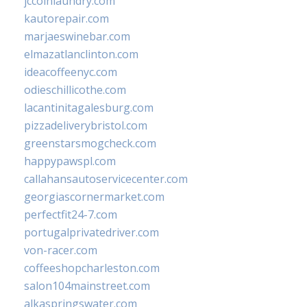
jccoinlaundry.com
kautorepair.com
marjaeswinebar.com
elmazatlanclinton.com
ideacoffeenyc.com
odieschillicothe.com
lacantinitagalesburg.com
pizzadeliverybristol.com
greenstarsmogcheck.com
happypawspl.com
callahansautoservicecenter.com
georgiascornermarket.com
perfectfit24-7.com
portugalprivatedriver.com
von-racer.com
coffeeshopcharleston.com
salon104mainstreet.com
alkaspringswater.com