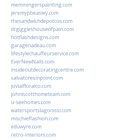
memmingerspainting.com
jeremypbeasley.com
thesandwichdepotcos.com
drgiggleshouseofpain.com
hotflashdesigns.com
garagenadeau.com
lifestylechauffeurservice.com
EverNewNails.com
insideoutdecoratingcentre.com
salvatoresinpoint.com
jovialfloralco.com
johnlscotthometeam.com
u-seehomes.com
watersportslagonissi.com
mischieffashion.com
eduwyre.com
retro-interiors.com