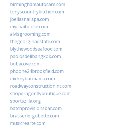
birminghamautocare.com
tonyscountrykitchen.com
jbellasnailspa.com
mychaihouse.com
alvisgrooming.com
thegeorginaestate.com
blythewoodseafood.com
paolosdelibangkok.com
bobacove.com
phoone24brookfield.com
mickeybarmama.com
roadwayconstructioninc.com
shopdragonflyboutique.com
sportszilla.org
batchprovisionsbar.com
brasserie-gobette.com
musicrearte.com