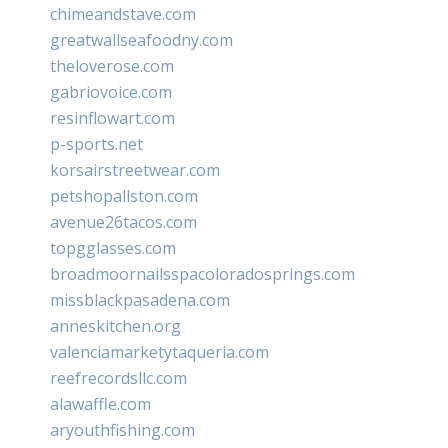
chimeandstave.com
greatwallseafoodny.com
theloverose.com
gabriovoice.com
resinflowart.com
p-sports.net
korsairstreetwear.com
petshopallston.com
avenue26tacos.com
topgglasses.com
broadmoornailsspacoloradosprings.com
missblackpasadena.com
anneskitchen.org
valenciamarketytaqueria.com
reefrecordsllc.com
alawaffle.com
aryouthfishing.com