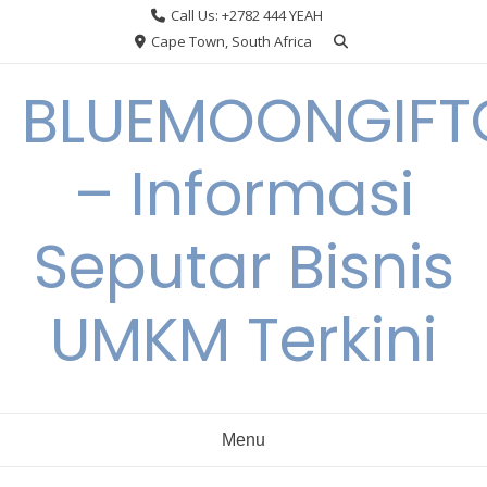
Skip
Call Us: +2782 444 YEAH
to
Cape Town, South Africa
content
BLUEMOONGIFT
– Informasi
Seputar Bisnis
UMKM Terkini
Menu