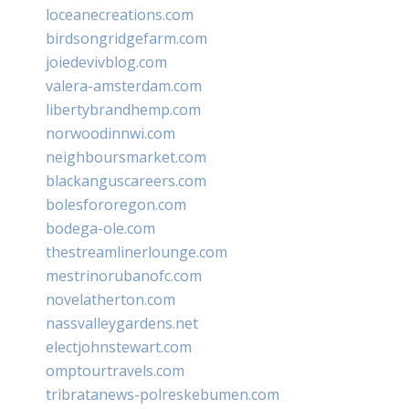
loceanecreations.com
birdsongridgefarm.com
joiedevivblog.com
valera-amsterdam.com
libertybrandhemp.com
norwoodinnwi.com
neighboursmarket.com
blackanguscareers.com
bolesfororegon.com
bodega-ole.com
thestreamlinerlounge.com
mestrinorubanofc.com
novelatherton.com
nassvalleygardens.net
electjohnstewart.com
omptourtravels.com
tribratanews-polreskebumen.com