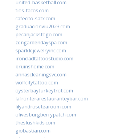
united-basketball.com
tios-tacos.com
cafecito-satx.com
graduacionviu2023.com
pecanjackstogo.com
zengardendayspa.com
sparklejewelryinc.com
ironcladtattoostudio.com
bruinshome.com
annascleaningsvc.com
wolfcitytattoo.com
oysterbayturkeytrot.com
lafronterarestauranteybar.com
lilyandrosetearoom.com
olivesburgberrypatch.com
theslushkids.com
giobastian.com