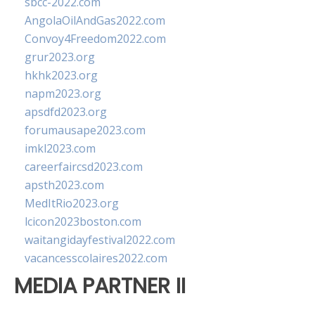
sbcc-2022.com
AngolaOilAndGas2022.com
Convoy4Freedom2022.com
grur2023.org
hkhk2023.org
napm2023.org
apsdfd2023.org
forumausape2023.com
imkl2023.com
careerfaircsd2023.com
apsth2023.com
MedItRio2023.org
lcicon2023boston.com
waitangidayfestival2022.com
vacancesscolaires2022.com
MEDIA PARTNER II