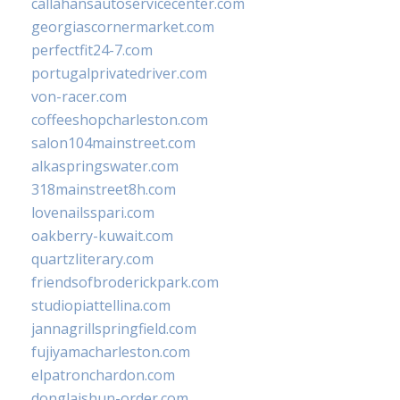
callahansautoservicecenter.com
georgiascornermarket.com
perfectfit24-7.com
portugalprivatedriver.com
von-racer.com
coffeeshopcharleston.com
salon104mainstreet.com
alkaspringswater.com
318mainstreet8h.com
lovenailsspari.com
oakberry-kuwait.com
quartzliterary.com
friendsofbroderickpark.com
studiopiattellina.com
jannagrillspringfield.com
fujiyamacharleston.com
elpatronchardon.com
donglaishun-order.com