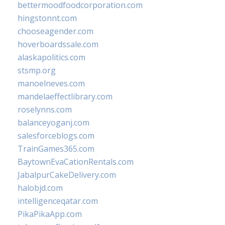
bettermoodfoodcorporation.com
hingstonnt.com
chooseagender.com
hoverboardssale.com
alaskapolitics.com
stsmp.org
manoelneves.com
mandelaeffectlibrary.com
roselynns.com
balanceyoganj.com
salesforceblogs.com
TrainGames365.com
BaytownEvaCationRentals.com
JabalpurCakeDelivery.com
halobjd.com
intelligenceqatar.com
PikaPikaApp.com