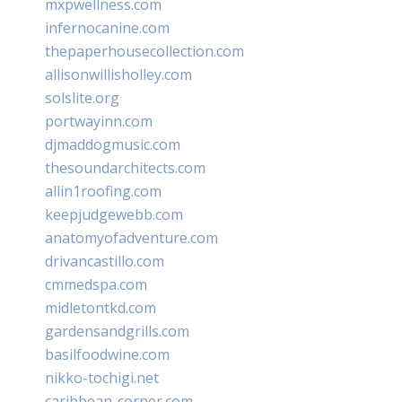
mxpwellness.com
infernocanine.com
thepaperhousecollection.com
allisonwillisholley.com
solslite.org
portwayinn.com
djmaddogmusic.com
thesoundarchitects.com
allin1roofing.com
keepjudgewebb.com
anatomyofadventure.com
drivancastillo.com
cmmedspa.com
midletontkd.com
gardensandgrills.com
basilfoodwine.com
nikko-tochigi.net
caribbean-corner.com