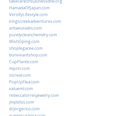
takecareofbusinessdfw.org
HamadaOfJapan.com
VersifyLifestyle.com
kingscreekadventures.com
antaeuslabs.com
purelycleanchemdry.com
WishOping.com
shoplegacee.com
bonvivantshop.com
CupPlante.com
mpzin.com
stcreal.com
PopUpFlea.com
valueml.com
rebeccatorresjewelry.com
jmpbliss.com
drjorgerico.com
queensushipa.com