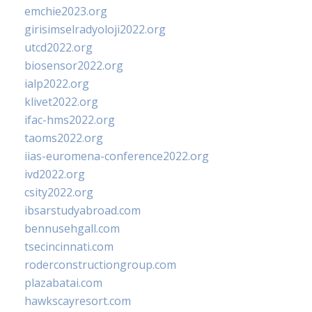
emchie2023.org
girisimselradyoloji2022.org
utcd2022.org
biosensor2022.org
ialp2022.org
klivet2022.org
ifac-hms2022.org
taoms2022.org
iias-euromena-conference2022.org
ivd2022.org
csity2022.org
ibsarstudyabroad.com
bennusehgall.com
tsecincinnati.com
roderconstructiongroup.com
plazabatai.com
hawkscayresort.com