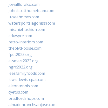
jovialfloralco.com
johnlscotthometeam.com
u-seehomes.com
watersportslagonissi.com
mischieffashion.com
eduwyre.com
retro-interiors.com
theblvd-boise.com
fpet2023.org
e-smart2022.org
ngrc2022.org
leesfamilyfoods.com
lewis-lewis-cpas.com
eleontennis.com
cyetus.com
bradfordshops.com
almadenranchsanjose.com