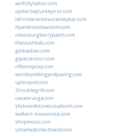
wolfcitytattoo.com
oysterbayturkeytrot.com
lafronterarestauranteybar.com
lilyandrosetearoom.com
olivesburgberrypatch.com
theslushkids.com
giobastian.com
glpascensori.com
rifloorepoxy.com
woolleymillingandpaving.com
uptonpvd.com
2troublegrill.com
casateranga.com
sticksandstonesstudiooh.com
walkers-treeservice.com
shopmossi.com
untamedcollectivesd.com