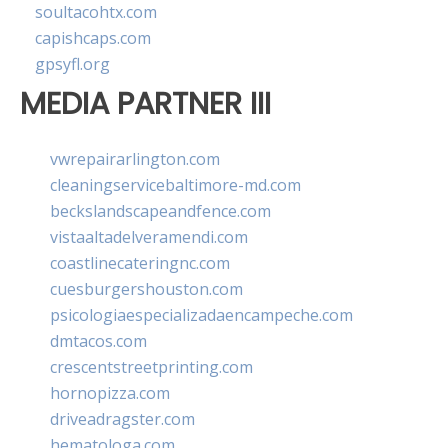
soultacohtx.com
capishcaps.com
gpsyfl.org
MEDIA PARTNER III
vwrepairarlington.com
cleaningservicebaltimore-md.com
beckslandscapeandfence.com
vistaaltadelveramendi.com
coastlinecateringnc.com
cuesburgershouston.com
psicologiaespecializadaencampeche.com
dmtacos.com
crescentstreetprinting.com
hornopizza.com
driveadragster.com
hematologa.com