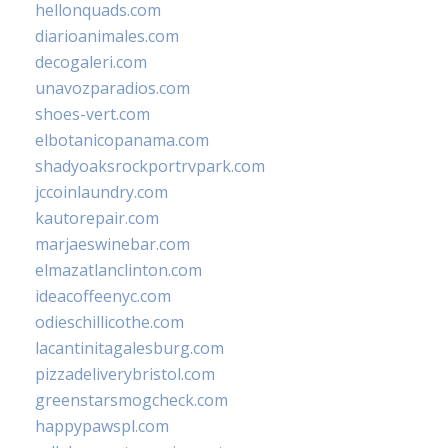
hellonquads.com
diarioanimales.com
decogaleri.com
unavozparadios.com
shoes-vert.com
elbotanicopanama.com
shadyoaksrockportrvpark.com
jccoinlaundry.com
kautorepair.com
marjaeswinebar.com
elmazatlanclinton.com
ideacoffeenyc.com
odieschillicothe.com
lacantinitagalesburg.com
pizzadeliverybristol.com
greenstarsmogcheck.com
happypawspl.com