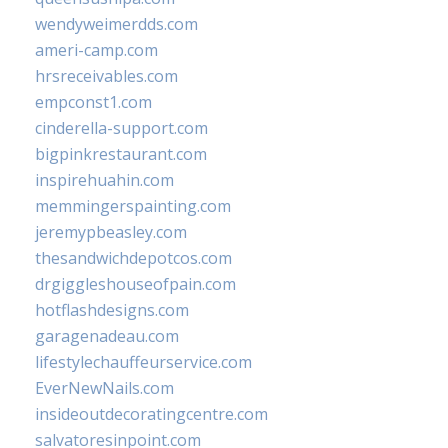
wendyweimerdds.com
ameri-camp.com
hrsreceivables.com
empconst1.com
cinderella-support.com
bigpinkrestaurant.com
inspirehuahin.com
memmingerspainting.com
jeremypbeasley.com
thesandwichdepotcos.com
drgiggleshouseofpain.com
hotflashdesigns.com
garagenadeau.com
lifestylechauffeurservice.com
EverNewNails.com
insideoutdecoratingcentre.com
salvatoresinpoint.com