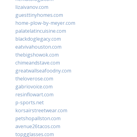
lizaivanov.com
guesttinyhomes.com
home-plow-by-meyer.com
palatelatincuisine.com
blackdoglegacy.com
eatvivahouston.com
thebigshowok.com
chimeandstave.com
greatwallseafoodny.com
theloverose.com
gabriovoice.com
resinflowart.com
p-sports.net
korsairstreetwear.com
petshopallston.com
avenue26tacos.com
topgglasses.com