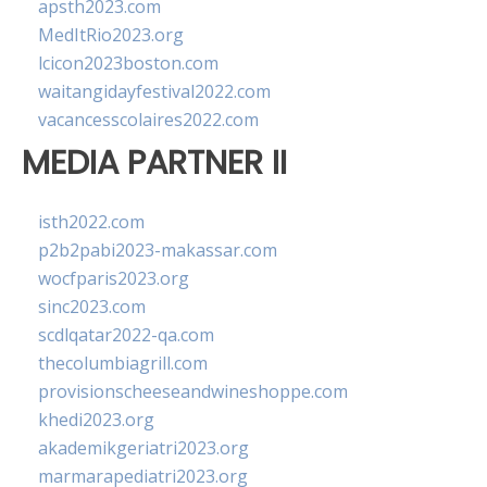
apsth2023.com
MedItRio2023.org
lcicon2023boston.com
waitangidayfestival2022.com
vacancesscolaires2022.com
MEDIA PARTNER II
isth2022.com
p2b2pabi2023-makassar.com
wocfparis2023.org
sinc2023.com
scdlqatar2022-qa.com
thecolumbiagrill.com
provisionscheeseandwineshoppe.com
khedi2023.org
akademikgeriatri2023.org
marmarapediatri2023.org