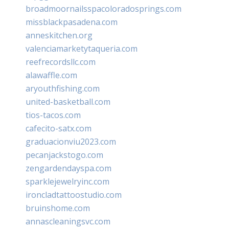
broadmoornailsspacoloradosprings.com
missblackpasadena.com
anneskitchen.org
valenciamarketytaqueria.com
reefrecordsllc.com
alawaffle.com
aryouthfishing.com
united-basketball.com
tios-tacos.com
cafecito-satx.com
graduacionviu2023.com
pecanjackstogo.com
zengardendayspa.com
sparklejewelryinc.com
ironcladtattoostudio.com
bruinshome.com
annascleaningsvc.com