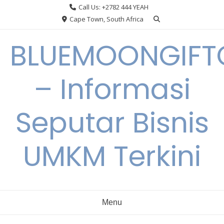
Skip
Call Us: +2782 444 YEAH
to
Cape Town, South Africa
content
BLUEMOONGIFT
– Informasi
Seputar Bisnis
UMKM Terkini
Menu