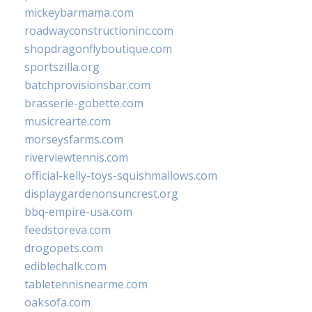
mickeybarmama.com
roadwayconstructioninc.com
shopdragonflyboutique.com
sportszilla.org
batchprovisionsbar.com
brasserie-gobette.com
musicrearte.com
morseysfarms.com
riverviewtennis.com
official-kelly-toys-squishmallows.com
displaygardenonsuncrest.org
bbq-empire-usa.com
feedstoreva.com
drogopets.com
ediblechalk.com
tabletennisnearme.com
oaksofa.com