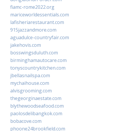
fiamc-rome2022.org
mariceworldessentials.com
lafisheriarestaurant.com
915jazzandmore.com
aguadulce-countryfair.com
jakehovis.com
bosswingsduluth.com
birminghamautocare.com
tonyscountrykitchen.com
jbellasnailspa.com
mychaihouse.com
alvisgrooming.com
thegeorginaestate.com
blythewoodseafood.com
paolosdelibangkok.com
bobacove.com
phoone24brookfield.com