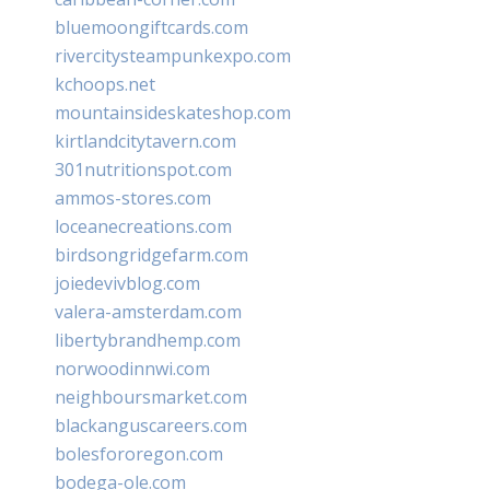
bluemoongiftcards.com
rivercitysteampunkexpo.com
kchoops.net
mountainsideskateshop.com
kirtlandcitytavern.com
301nutritionspot.com
ammos-stores.com
loceanecreations.com
birdsongridgefarm.com
joiedevivblog.com
valera-amsterdam.com
libertybrandhemp.com
norwoodinnwi.com
neighboursmarket.com
blackanguscareers.com
bolesfororegon.com
bodega-ole.com