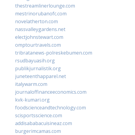
thestreamlinerlounge.com
mestrinorubanofc.com
novelatherton.com
nassvalleygardens.net
electjohnstewart.com
omptourtravels.com
tribratanews-polreskebumen.com
rsudbayuasih.org
publikjurnalistik.org
juneteenthapparel.net
italywarm.com
journaloffinanceeconomics.com
kvk-kumari.org
foodscienceandtechnology.com
scisportsscience.com
addisababacuisineaz.com
burgerimcamas.com