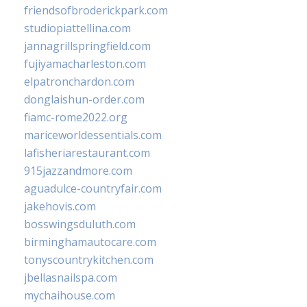
friendsofbroderickpark.com
studiopiattellina.com
jannagrillspringfield.com
fujiyamacharleston.com
elpatronchardon.com
donglaishun-order.com
fiamc-rome2022.org
mariceworldessentials.com
lafisheriarestaurant.com
915jazzandmore.com
aguadulce-countryfair.com
jakehovis.com
bosswingsduluth.com
birminghamautocare.com
tonyscountrykitchen.com
jbellasnailspa.com
mychaihouse.com