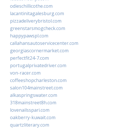
odieschillicothe.com
lacantinitagalesburg.com
pizzadeliverybristol.com
greenstarsmogcheck.com
happypawspl.com
callahansautoservicecenter.com
georgiascornermarket.com
perfectfit24-7.com
portugalprivatedriver.com
von-racer.com
coffeeshopcharleston.com
salon104mainstreet.com
alkaspringswater.com
318mainstreet8h.com
lovenailsspari.com
oakberry-kuwait.com
quartzliterary.com