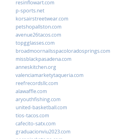
resinflowart.com
p-sports.net
korsairstreetwear.com
petshopallston.com
avenue26tacos.com
topgglasses.com
broadmoornailsspacoloradosprings.com
missblackpasadena.com
anneskitchen.org
valenciamarketytaqueria.com
reefrecordsllc.com
alawaffle.com
aryouthfishing.com
united-basketball.com
tios-tacos.com
cafecito-satx.com
graduacionviu2023.com