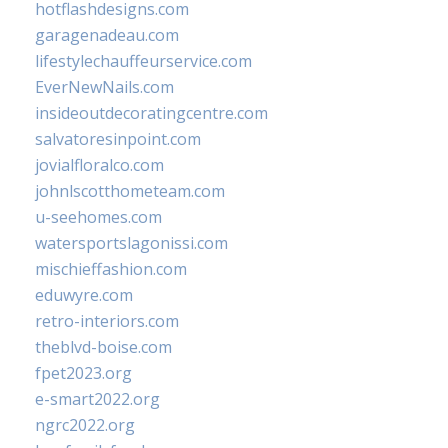
hotflashdesigns.com
garagenadeau.com
lifestylechauffeurservice.com
EverNewNails.com
insideoutdecoratingcentre.com
salvatoresinpoint.com
jovialfloralco.com
johnlscotthometeam.com
u-seehomes.com
watersportslagonissi.com
mischieffashion.com
eduwyre.com
retro-interiors.com
theblvd-boise.com
fpet2023.org
e-smart2022.org
ngrc2022.org