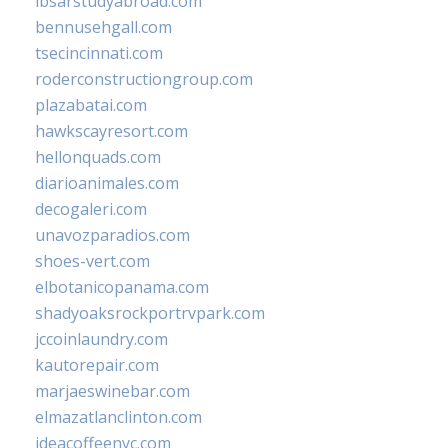
ibsarstudyabroad.com
bennusehgall.com
tsecincinnati.com
roderconstructiongroup.com
plazabatai.com
hawkscayresort.com
hellonquads.com
diarioanimales.com
decogaleri.com
unavozparadios.com
shoes-vert.com
elbotanicopanama.com
shadyoaksrockportrvpark.com
jccoinlaundry.com
kautorepair.com
marjaeswinebar.com
elmazatlanclinton.com
ideacoffeenyc.com