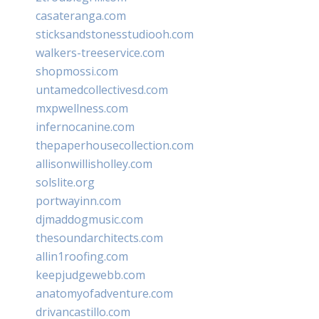
casateranga.com
sticksandstonesstudiooh.com
walkers-treeservice.com
shopmossi.com
untamedcollectivesd.com
mxpwellness.com
infernocanine.com
thepaperhousecollection.com
allisonwillisholley.com
solslite.org
portwayinn.com
djmaddogmusic.com
thesoundarchitects.com
allin1roofing.com
keepjudgewebb.com
anatomyofadventure.com
drivancastillo.com