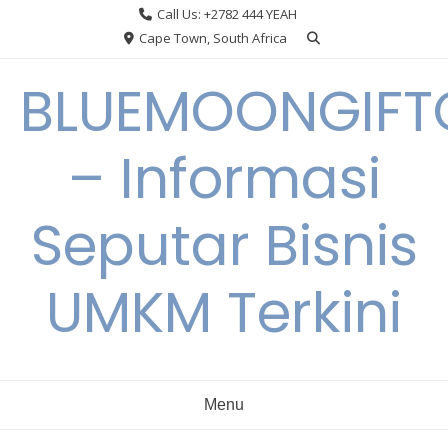
Skip
Call Us: +2782 444 YEAH
to
Cape Town, South Africa
content
BLUEMOONGIFT
– Informasi
Seputar Bisnis
UMKM Terkini
Menu