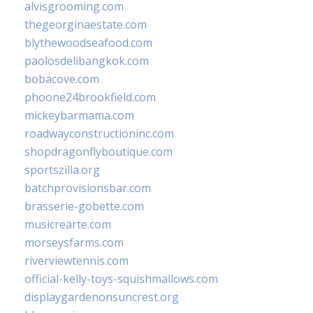
alvisgrooming.com
thegeorginaestate.com
blythewoodseafood.com
paolosdelibangkok.com
bobacove.com
phoone24brookfield.com
mickeybarmama.com
roadwayconstructioninc.com
shopdragonflyboutique.com
sportszilla.org
batchprovisionsbar.com
brasserie-gobette.com
musicrearte.com
morseysfarms.com
riverviewtennis.com
official-kelly-toys-squishmallows.com
displaygardenonsuncrest.org