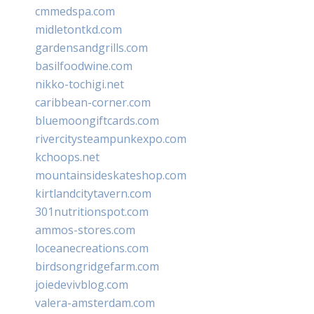
cmmedspa.com
midletontkd.com
gardensandgrills.com
basilfoodwine.com
nikko-tochigi.net
caribbean-corner.com
bluemoongiftcards.com
rivercitysteampunkexpo.com
kchoops.net
mountainsideskateshop.com
kirtlandcitytavern.com
301nutritionspot.com
ammos-stores.com
loceanecreations.com
birdsongridgefarm.com
joiedevivblog.com
valera-amsterdam.com