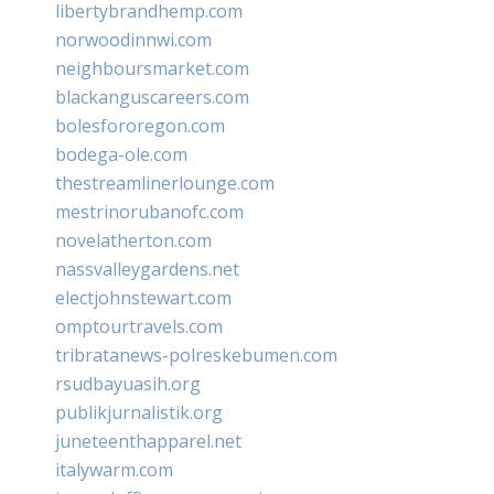
libertybrandhemp.com
norwoodinnwi.com
neighboursmarket.com
blackanguscareers.com
bolesfororegon.com
bodega-ole.com
thestreamlinerlounge.com
mestrinorubanofc.com
novelatherton.com
nassvalleygardens.net
electjohnstewart.com
omptourtravels.com
tribratanews-polreskebumen.com
rsudbayuasih.org
publikjurnalistik.org
juneteenthapparel.net
italywarm.com