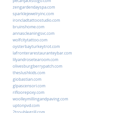
pecanjackstogo.com
zengardendayspa.com
sparklejewelryinc.com
ironcladtattoostudio.com
bruinshome.com
annascleaningsvc.com
wolfcitytattoo.com
oysterbayturkeytrot.com
lafronterarestauranteybar.com
lilyandrosetearoom.com
olivesburgberrypatch.com
theslushkids.com
giobastian.com
glpascensori.com
rifloorepoxy.com
woolleymillingandpaving.com
uptonpvd.com
2troublegrill.com