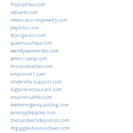
PopUpFlea.com
valueml.com
rebeccatorresjewelry.com
jmpbliss.com
drjorgerico.com
queensushipa.com
wendyweimerdds.com
ameri-camp.com
hrsreceivables.com
empconst1.com
cinderella-support.com
bigpinkrestaurant.com
inspirehuahin.com
memmingerspainting.com
jeremypbeasley.com
thesandwichdepotcos.com
drgiggleshouseofpain.com