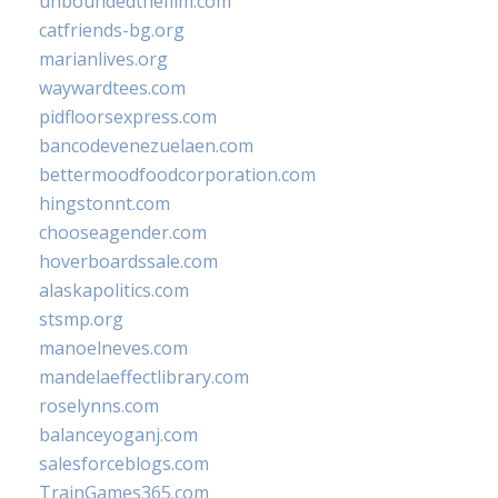
unboundedthefilm.com
catfriends-bg.org
marianlives.org
waywardtees.com
pidfloorsexpress.com
bancodevenezuelaen.com
bettermoodfoodcorporation.com
hingstonnt.com
chooseagender.com
hoverboardssale.com
alaskapolitics.com
stsmp.org
manoelneves.com
mandelaeffectlibrary.com
roselynns.com
balanceyoganj.com
salesforceblogs.com
TrainGames365.com