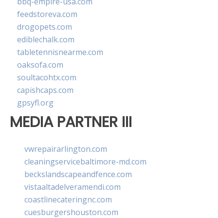
bbq-empire-usa.com
feedstoreva.com
drogopets.com
ediblechalk.com
tabletennisnearme.com
oaksofa.com
soultacohtx.com
capishcaps.com
gpsyfl.org
MEDIA PARTNER III
vwrepairarlington.com
cleaningservicebaltimore-md.com
beckslandscapeandfence.com
vistaaltadelveramendi.com
coastlinecateringnc.com
cuesburgershouston.com