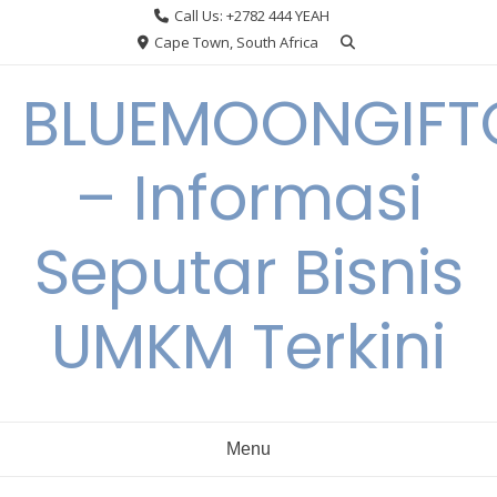
Skip
Call Us: +2782 444 YEAH
to
Cape Town, South Africa
content
BLUEMOONGIFT
– Informasi
Seputar Bisnis
UMKM Terkini
Menu